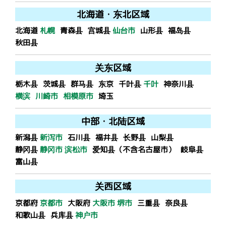
北海道
・
东北
区域
北海道
札幌
青森县
宫城县
仙台市
山形县
福岛县
秋田县
关东
区域
栃木县
茨城县
群马县
东京
千叶县
千叶
神奈川县
横滨
川崎市
相模原市
埼玉
中部
・
北陆
区域
新潟县
新泻市
石川县
福井县
长野县
山梨县
静冈县
静冈市
滨松市
爱知县（不含名古屋市）
岐阜县
富山县
关西
区域
京都府
京都市
大阪府
大阪市
堺市
三重县
奈良县
和歌山县
兵库县
神户市