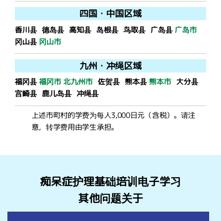
四国
・
中国
区域
香川县
德岛县
高知县
岛根县
鸟取县
广岛县
广岛市
冈山县
冈山市
九州
・
冲绳
区域
福冈县
福冈市
北九州市
佐贺县
熊本县
熊本市
大分县
宫崎县
鹿儿岛县
冲绳县
上述市町村的学费为每人3,000日元（含税）。
请注
意，转学费用由学生承担。
痴呆症护理基础培训电子学习
其他问题关于