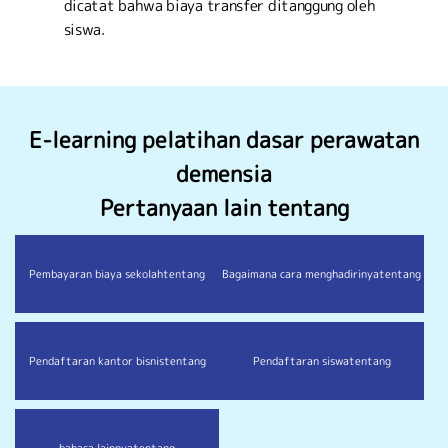
dicatat bahwa biaya transfer ditanggung oleh
siswa.
E-learning pelatihan dasar perawatan
demensia
Pertanyaan lain tentang
Pembayaran biaya sekolah
tentang
Bagaimana cara menghadirinya
tentang
Pendaftaran kantor bisnis
tentang
Pendaftaran siswa
tentang
bahasa lainnya
tentang