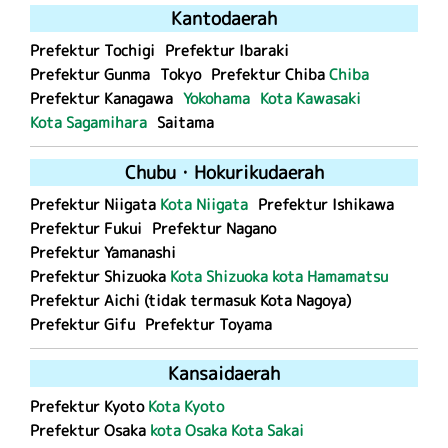
Kanto
daerah
Prefektur Tochigi
Prefektur Ibaraki
Prefektur Gunma
Tokyo
Prefektur Chiba
Chiba
Prefektur Kanagawa
Yokohama
Kota Kawasaki
Kota Sagamihara
Saitama
Chubu
・
Hokuriku
daerah
Prefektur Niigata
Kota Niigata
Prefektur Ishikawa
Prefektur Fukui
Prefektur Nagano
Prefektur Yamanashi
Prefektur Shizuoka
Kota Shizuoka
kota Hamamatsu
Prefektur Aichi (tidak termasuk Kota Nagoya)
Prefektur Gifu
Prefektur Toyama
Kansai
daerah
Prefektur Kyoto
Kota Kyoto
Prefektur Osaka
kota Osaka
Kota Sakai