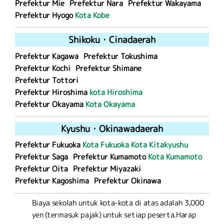
Prefektur Mie
Prefektur Nara
Prefektur Wakayama
Prefektur Hyogo
Kota Kobe
Shikoku
・
Cina
daerah
Prefektur Kagawa
Prefektur Tokushima
Prefektur Kochi
Prefektur Shimane
Prefektur Tottori
Prefektur Hiroshima
kota Hiroshima
Prefektur Okayama
Kota Okayama
Kyushu
・
Okinawa
daerah
Prefektur Fukuoka
Kota Fukuoka
Kota Kitakyushu
Prefektur Saga
Prefektur Kumamoto
Kota Kumamoto
Prefektur Oita
Prefektur Miyazaki
Prefektur Kagoshima
Prefektur Okinawa
Biaya sekolah untuk kota-kota di atas adalah 3,000
yen (termasuk pajak) untuk setiap peserta.
Harap