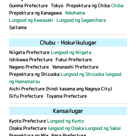
Gunma Prefecture
Tokyo
Prepektura ng Chiba
Chiba
Prepektura ng Kanagawa
Yokohama
Lungsod ng Kawasaki
Lungsod ng Sagamihara
Saitama
Chubu
・
Hokuriku
lugar
Niigata Prefecture
Lungsod ng Niigata
Ishikawa Prefecture
Fukui Prefecture
Nagano Prefecture
Yamanashi Prefecture
Prepektura ng Shizuoka
Lungsod ng Shizuoka
lungsod
ng Hamamatsu
Aichi Prefecture (hindi kasama ang Nagoya City)
Gifu Prefecture
Toyama Prefecture
Kansai
lugar
Kyoto Prefecture
Lungsod ng Kyoto
Osaka Prefecture
lungsod ng Osaka
Lungsod ng Sakai
Prepektura ng Mie
Nara Prefecture