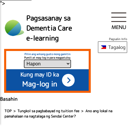
">
Pagsasanay sa
Dementia Care
e-learning
Pagsalin Info
Tagalog
Piliin ang wikang gusto mong gamitin
Pumili at mag-log in para magpatuloy.
Kung may ID ka
Mag-log in
Basahin
TOP
Tungkol sa pagbabayad ng tuition fee
Ano ang lokal na
pamahalaan na nagtalaga ng Sendai Center?