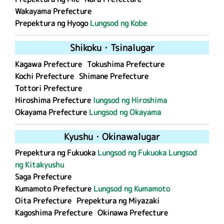
Wakayama Prefecture
Prepektura ng Hyogo
Lungsod ng Kobe
Shikoku
・
Tsina
lugar
Kagawa Prefecture
Tokushima Prefecture
Kochi Prefecture
Shimane Prefecture
Tottori Prefecture
Hiroshima Prefecture
lungsod ng Hiroshima
Okayama Prefecture
Lungsod ng Okayama
Kyushu
・
Okinawa
lugar
Prepektura ng Fukuoka
Lungsod ng Fukuoka
Lungsod
ng Kitakyushu
Saga Prefecture
Kumamoto Prefecture
Lungsod ng Kumamoto
Oita Prefecture
Prepektura ng Miyazaki
Kagoshima Prefecture
Okinawa Prefecture