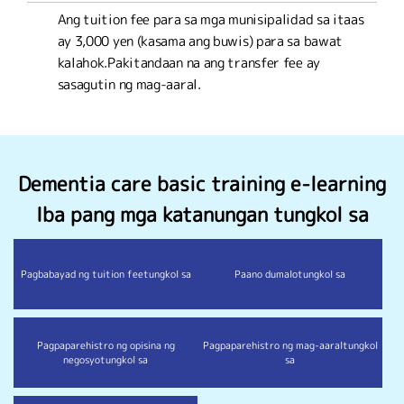
Ang tuition fee para sa mga munisipalidad sa itaas
ay 3,000 yen (kasama ang buwis) para sa bawat
kalahok.
Pakitandaan na ang transfer fee ay
sasagutin ng mag-aaral.
Dementia care basic training e-learning
Iba pang mga katanungan tungkol sa
Pagbabayad ng tuition fee
tungkol sa
Paano dumalo
tungkol sa
Pagpaparehistro ng opisina ng
Pagpaparehistro ng mag-aaral
tungkol
negosyo
tungkol sa
sa