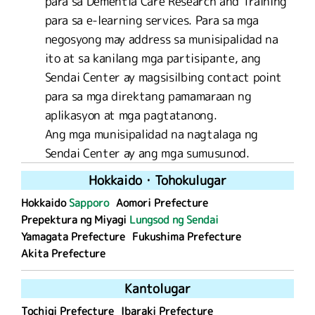
para sa Dementia Care Research and Training
para sa e-learning services. Para sa mga
negosyong may address sa munisipalidad na
ito at sa kanilang mga partisipante, ang
Sendai Center ay magsisilbing contact point
para sa mga direktang pamamaraan ng
aplikasyon at mga pagtatanong.
Ang mga munisipalidad na nagtalaga ng
Sendai Center ay ang mga sumusunod.
Hokkaido
・
Tohoku
lugar
Hokkaido
Sapporo
Aomori Prefecture
Prepektura ng Miyagi
Lungsod ng Sendai
Yamagata Prefecture
Fukushima Prefecture
Akita Prefecture
Kanto
lugar
Tochigi Prefecture
Ibaraki Prefecture