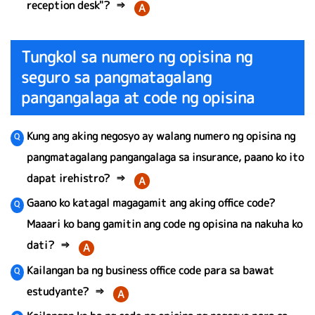
reception desk"?
⇒
A
Tungkol sa numero ng opisina ng
seguro sa pangmatagalang
pangangalaga at code ng opisina
Kung ang aking negosyo ay walang numero ng opisina ng
pangmatagalang pangangalaga sa insurance, paano ko ito
dapat irehistro?
⇒
A
Gaano ko katagal magagamit ang aking office code?
Maaari ko bang gamitin ang code ng opisina na nakuha ko
dati?
⇒
A
Kailangan ba ng business office code para sa bawat
estudyante?
⇒
A