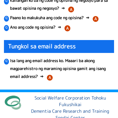
Kailangan ko ba ng code ng opisina ng negosyo para sa
bawat opisina ng negosyo?
⇒
A
Paano ko makukuha ang code ng opisina?
⇒
A
Ano ang code ng opisina?
⇒
A
Tungkol sa email address
Isa lang ang email address ko. Maaari ba akong
magparehistro ng maraming opisina gamit ang isang
email address?
⇒
A
Social Welfare Corporation Tohoku
Fukushikai
Dementia Care Research and Training
Sendai Center