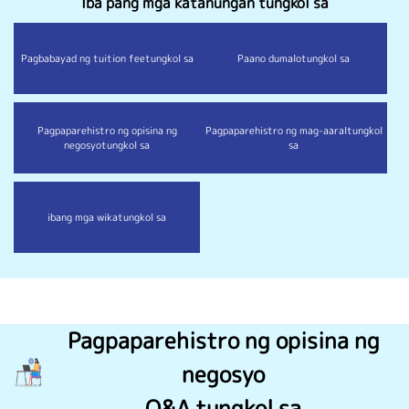
Iba pang mga katanungan tungkol sa
Pagbabayad ng tuition fee
tungkol sa
Paano dumalo
tungkol sa
Pagpaparehistro ng opisina ng
Pagpaparehistro ng mag-aaral
tungkol
negosyo
tungkol sa
sa
ibang mga wika
tungkol sa
Pagpaparehistro ng opisina ng
negosyo
Q&A tungkol sa