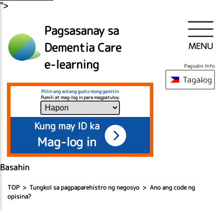
">
Pagsasanay sa
Dementia Care
e-learning
Pagsalin Info
Tagalog
Piliin ang wikang gusto mong gamitin
Pumili at mag-log in para magpatuloy.
Kung may ID ka
Mag-log in
Basahin
TOP
Tungkol sa pagpaparehistro ng negosyo
Ano ang code ng
opisina?