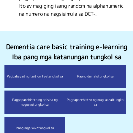
Ito ay magiging isang random na alphanumeric
na numero na nagsisimula sa DCT-.
Dementia care basic training e-learning
Iba pang mga katanungan tungkol sa
Pagbabayad ng tuition fee
tungkol sa
Paano dumalo
tungkol sa
Pagpaparehistro ng opisina ng
Pagpaparehistro ng mag-aaral
tungkol
negosyo
tungkol sa
sa
ibang mga wika
tungkol sa