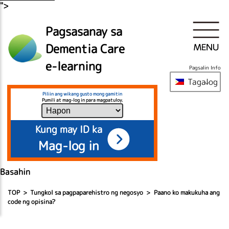
">
Pagsasanay sa
Dementia Care
e-learning
Pagsalin Info
Tagalog
Piliin ang wikang gusto mong gamitin
Pumili at mag-log in para magpatuloy.
Kung may ID ka
Mag-log in
Basahin
TOP
Tungkol sa pagpaparehistro ng negosyo
Paano ko makukuha ang
code ng opisina?