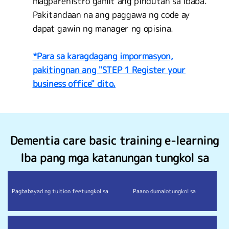
magparehistro gamit ang pindutan sa ibaba.
Pakitandaan na ang paggawa ng code ay
dapat gawin ng manager ng opisina.
*Para sa karagdagang impormasyon,
pakitingnan ang "STEP 1 Register your
business office" dito.
Dementia care basic training e-learning
Iba pang mga katanungan tungkol sa
Pagbabayad ng tuition fee
tungkol sa
Paano dumalo
tungkol sa