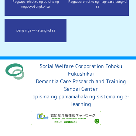
Pagpaparehistro ng opisina ng
Pagpaparehistro ng mag-aaral
tungkol
negosyo
tungkol sa
sa
ibang mga wika
tungkol sa
Social Welfare Corporation Tohoku
Fukushikai
Dementia Care Research and Training
Sendai Center
opisina ng pamamahala ng sistema ng e-
learning