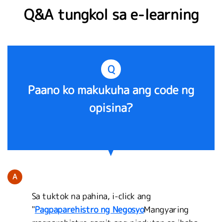
Q&A tungkol sa e-learning
Q
Paano ko makukuha ang code ng
opisina?
A
Sa tuktok na pahina, i-click ang
"
Pagpaparehistro ng Negosyo
Mangyaring