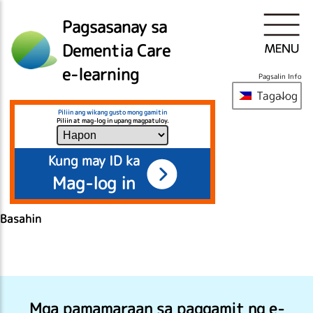
Pagsasanay sa
Dementia Care
e-learning
Pagsalin Info
Tagalog
Piliin ang wikang gusto mong gamitin
Piliin at mag-log in upang magpatuloy.
Kung may ID ka
Mag-log in
Basahin
Mga pamamaraan sa paggamit ng e-