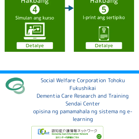
Social Welfare Corporation Tohoku
Fukushikai
Dementia Care Research and Training
Sendai Center
opisina ng pamamahala ng sistema ng e-
learning