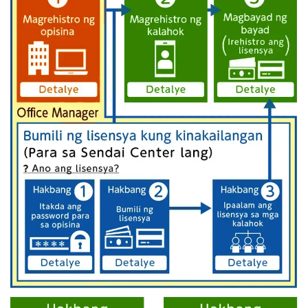
HAKBANG 1: Magtakda ng password ng negosyo
HAKBANG 2 Bumili ng susi ng lisensya
HAKBANG 3: Ipaalam sa mga target na estudyante ang susi
HAKBANG 2 Magrehistro ng mga kalahok
HAKBANG 3 Bayaran ang bayad sa kurso (irehistro ang iyon
HAKBANG 4 Simulan ang pagkuha ng kurso
HAKBANG 5 I-print ang iyong sertipiko ng pagkumpleto