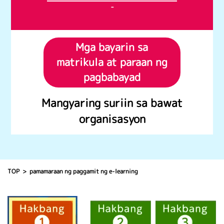
-
Mga bayarin sa
matrikula at paraan ng
pagbabayad
Mangyaring suriin sa bawat
organisasyon
TOP
pamamaraan ng paggamit ng e-learning
HAKBANG 1 Pagpaparehistro ng negosyo (business establ
(Ang mga sumusunod ay kinakailangan lamang para sa mga 