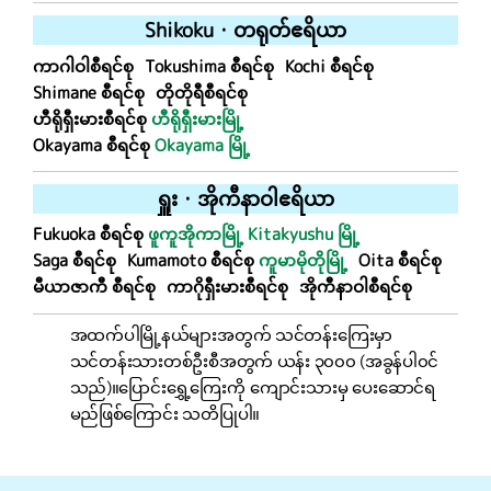
Shikoku
・
တရုတ်
ဧရိယာ
ကာဂါဝါစီရင်စု
Tokushima စီရင်စု
Kochi စီရင်စု
Shimane စီရင်စု
တိုတိုရီစီရင်စု
ဟီရိုရှီးမားစီရင်စု
ဟီရိုရှီးမားမြို့
Okayama စီရင်စု
Okayama မြို့
ရှူး
・
အိုကီနာဝါ
ဧရိယာ
Fukuoka စီရင်စု
ဖူကူအိုကာမြို့
Kitakyushu မြို့
Saga စီရင်စု
Kumamoto စီရင်စု
ကူမာမိုတိုမြို့
Oita စီရင်စု
မီယာဇာကီ စီရင်စု
ကာဂိုရှီးမားစီရင်စု
အိုကီနာဝါစီရင်စု
အထက်ပါမြို့နယ်များအတွက် သင်တန်းကြေးမှာ
သင်တန်းသားတစ်ဦးစီအတွက် ယန်း ၃၀၀၀ (အခွန်ပါ၀င်
သည်)။
ပြောင်းရွှေ့ကြေးကို ကျောင်းသားမှ ပေးဆောင်ရ
မည်ဖြစ်ကြောင်း သတိပြုပါ။