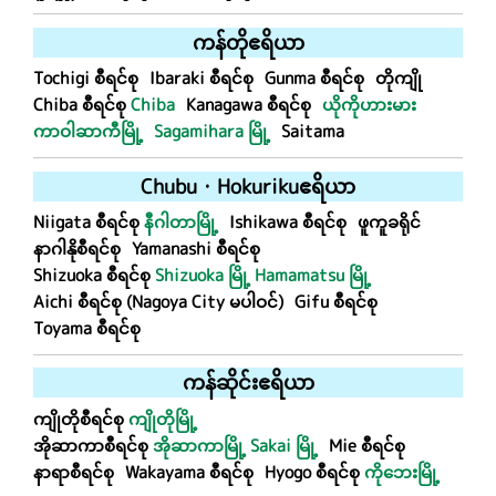
ကန်တို
ဧရိယာ
Tochigi စီရင်စု
Ibaraki စီရင်စု
Gunma စီရင်စု
တိုကျို
Chiba စီရင်စု
Chiba
Kanagawa စီရင်စု
ယိုကိုဟားမား
ကာဝါဆာကီမြို့
Sagamihara မြို့
Saitama
Chubu
・
Hokuriku
ဧရိယာ
Niigata စီရင်စု
နီဂါတာမြို့
Ishikawa စီရင်စု
ဖူကူခရိုင်
နာဂါနိုစီရင်စု
Yamanashi စီရင်စု
Shizuoka စီရင်စု
Shizuoka မြို့
Hamamatsu မြို့
Aichi စီရင်စု (Nagoya City မပါဝင်)
Gifu စီရင်စု
Toyama စီရင်စု
ကန်ဆိုင်း
ဧရိယာ
ကျိုတိုစီရင်စု
ကျိုတိုမြို့
အိုဆာကာစီရင်စု
အိုဆာကာမြို့
Sakai မြို့
Mie စီရင်စု
နာရာစီရင်စု
Wakayama စီရင်စု
Hyogo စီရင်စု
ကိုဘေးမြို့