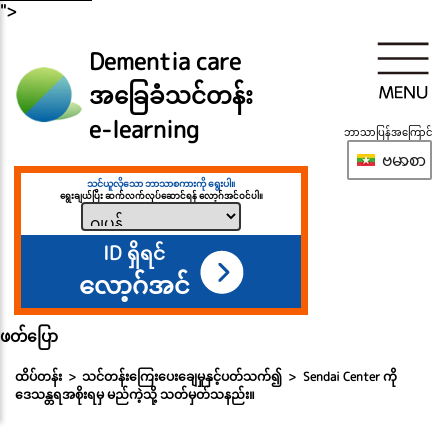
">
Dementia care
အခြေခံသင်တန်း
e-learning
ဘာသာပြန်အကြောင်
ဗမာစာ
သင်ယူလိုသော ဘာသာစကားကို ရွေးပါ။
ရွေးချယ်ပြီး ဆက်လက်လုပ်ဆောင်ရန် လော့ဂ်အင်ဝင်ပါ။
ID ရှိရင်
လော့ဂ်အင်
ဖတ်ပြော
ထိပ်တန်း
သင်တန်းကြေးပေးချေမှုနှင့်ပတ်သက်၍
Sendai Center ကို
ဒေသန္တရအစိုးရမှ မည်ကဲ့သို့ သတ်မှတ်သနည်း။