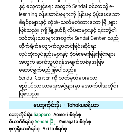
နှင့် လေ့ကျင့်ရေး အတွက် Sendai စင်တာသို့ e-
learning ဝန်ဆောင်မှုများကို ပြင်ပမှ ပံ့ပိုးပေးသော
စီရင်စုများနှင့် ထုံးစံ-သတ်မှတ်ထားသော မြို့များ
ဖြစ်သည်။ ဤမြို့နယ်ရှိ လိပ်စာများနှင့် ၎င်းတို့၏
သင်တန်းသားများအတွက်၊ Sendai Center သည်
တိုက်ရိုက်လျှောက်လွှာတင်ခြင်းဆိုင်ရာ
လုပ်ထုံးလုပ်နည်းများနှင့် စုံစမ်းမေးမြန်းခြင်းများ
အတွက် ဆက်သွယ်ရန်အချက်တစ်ခုအဖြစ်
ဆောင်ရွက်မည်ဖြစ်ပါသည်။
Sendai Center ကို သတ်မှတ်ပေးသော
စည်ပင်သာယာရေးအဖွဲ့များမှာ အောက်ပါအတိုင်း
ဖြစ်သည်။
ဟော့ကိုင်းဒိုး
・
Tohoku
ဧရိယာ
ဟော့ကိုင်းဒိုး
Sapporo
Aomori စီရင်စု
မီယာဂီစီရင်စု
Sendai မြို့
Yamagata စီရင်စု
ဖူကူရှီးမားစီရင်စု
Akita စီရင်စု