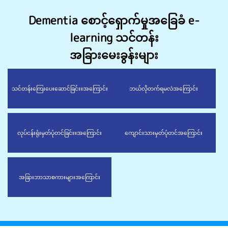
Dementia စောင့်ရှောက်မှုအခြေခံ e-
learning သင်တန်း
အခြားမေးခွန်းများ
သင်တန်းကြေးပေးဆောင်ခြင်း။
အကြောင်း
ဘယ်လိုတက်ရမလဲ
အကြောင်း
လုပ်ငန်းရုံးမှတ်ပုံတင်ခြင်း။
အကြောင်း
ကျောင်းသားမှတ်ပုံတင်
အကြောင်း
အခြားဘာသာစကားများ
အကြောင်း