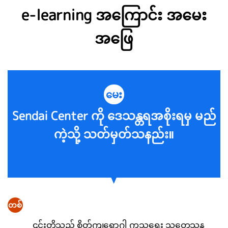
e-learning အကြောင်း အမေး
အဖြေ
မေး
Sendai Center ကို ဒေသန္တရအစိုးရမှ မည်
ကဲ့သို့ သတ်မှတ်သနည်း။
တစ်
၎င်းတို့သည် စိတ်ကျရောဂါ ကုသရေး သုတေသန