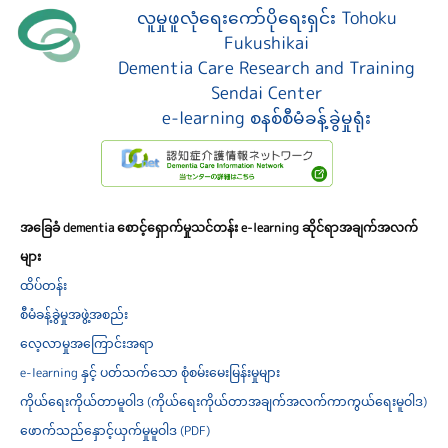
လူမှုဖူလုံရေးကော်ပိုရေးရှင်း Tohoku
Fukushikai
Dementia Care Research and Training
Sendai Center
e-learning စနစ်စီမံခန့်ခွဲမှုရုံး
အခြေခံ dementia စောင့်ရှောက်မှုသင်တန်း e-learning ဆိုင်ရာအချက်အလက်
များ
ထိပ်တန်း
စီမံခန့်ခွဲမှုအဖွဲ့အစည်း
လေ့လာမှုအကြောင်းအရာ
e-learning နှင့် ပတ်သက်သော စုံစမ်းမေးမြန်းမှုများ
ကိုယ်ရေးကိုယ်တာမူဝါဒ (ကိုယ်ရေးကိုယ်တာအချက်အလက်ကာကွယ်ရေးမူဝါဒ)
ဖောက်သည်နှောင့်ယှက်မှုမူဝါဒ (PDF)