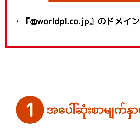
・『@worldpl.co.jp』の
1
အပေါ်ဆုံးစာမျက်နှာ