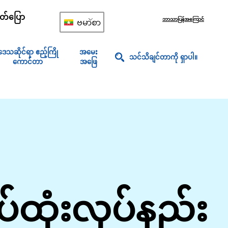
တ်ပြော
ဘာသာပြန်အကြောင်
ဗမာစာ
ဒေသဆိုင်ရာ ဧည့်ကြို
အမေး
သင်သိချင်တာကို ရှာပါ။
ကောင်တာ
အဖြေ
ထုံးလုပ်နည်း