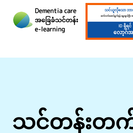
Dementia care
သင်ယူလိုသော ဘာသ
ဆက်လက်ဆောင်ရွက်ရန် ရွေးချယ်ပြီး အ
အခြေခံသင်တန်း
ID ရှိရင်
e-learning
လော့ဂ်အ
သင်တန်းတက်ရ