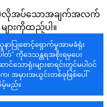
လိုအပ်သောအချက်အလက်
များကိုထည့်ပါ။
ူနာပြုစောင့်ရှောက်မှုအာမခံရုံး
ံပါတ်" ကိုဒေသန္တရအစိုးရမှပေး
ောင်သောရုံးများစာရင်းတွင်မပါဝင်
ါက၊ အမှားအယွင်းတစ်ခုဖြစ်ပေါ်
ိမ့်မည်။