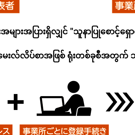
းအများအပြားရှိလျှင် "သူနာပြုစောင့်ရှောက
းမေးလ်လိပ်စာအဖြစ် ရုံးတစ်ခုစီအတွက် သ