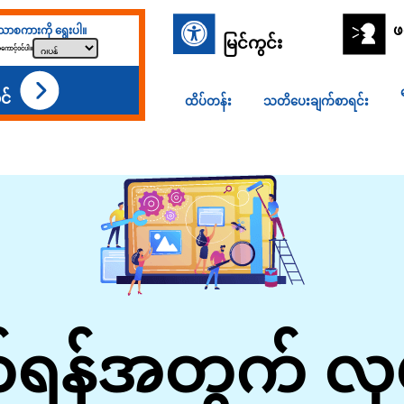
ဖ
ာစကားကို ရွေးပါ။
မြင်ကွင်း
ကောင့်ဝင်ပါ။
င်
ထိပ်တန်း
သတိပေးချက်စာရင်း
န်အတွက် လုပ်