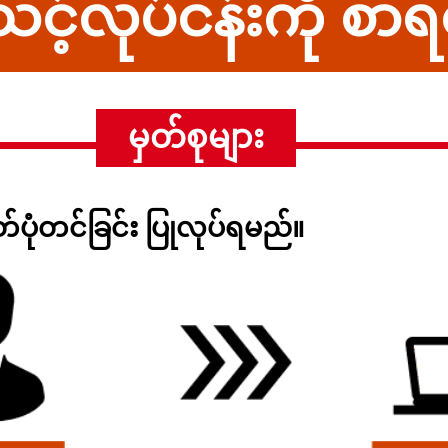
င့်လုပ်ငန်းကို စာရင
မှတ်စုများ
်ပုံတင်ခြင်း ပြုလုပ်ရမည်။