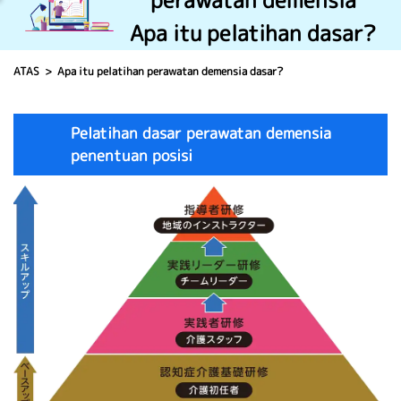
Apa itu pelatihan dasar?
ATAS
Apa itu pelatihan perawatan demensia dasar?
Pelatihan dasar perawatan demensia
penentuan posisi