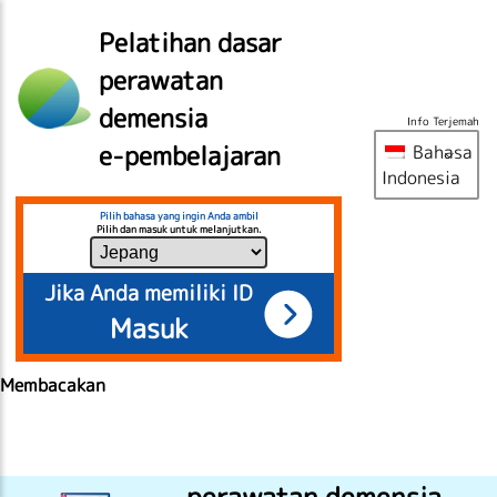
Pelatihan dasar
perawatan
demensia
Info Terjemah
e-pembelajaran
Bahasa
Indonesia
Pilih bahasa yang ingin Anda ambil
Pilih dan masuk untuk melanjutkan.
Jika Anda memiliki ID
Masuk
Membacakan
perawatan demensia