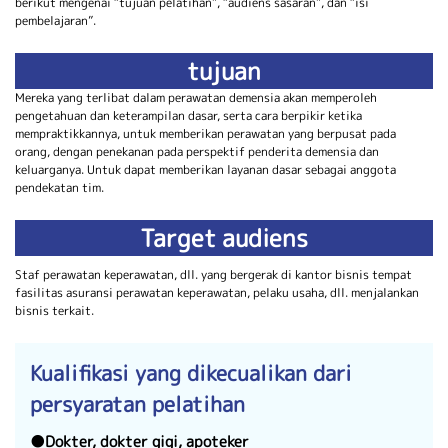
berikut mengenai “tujuan pelatihan”, “audiens sasaran”, dan “isi
pembelajaran”.
tujuan
Mereka yang terlibat dalam perawatan demensia akan memperoleh
pengetahuan dan keterampilan dasar, serta cara berpikir ketika
mempraktikkannya, untuk memberikan perawatan yang berpusat pada
orang, dengan penekanan pada perspektif penderita demensia dan
keluarganya. Untuk dapat memberikan layanan dasar sebagai anggota
pendekatan tim.
Target audiens
Staf perawatan keperawatan, dll. yang bergerak di kantor bisnis tempat
fasilitas asuransi perawatan keperawatan, pelaku usaha, dll. menjalankan
bisnis terkait.
Kualifikasi yang dikecualikan dari
persyaratan pelatihan
●Dokter, dokter gigi, apoteker