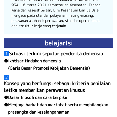
934, 16 Maret 2021 Kementerian Kesehatan, Tenaga
Kerja dan Kesejahteraan, Biro Kesehatan Lanjut Usia,
mengacu pada standar pelayanan masing-masing,
pelayanan asuhan keperawatan, standar operasional,
dan struktur kerja yang terjamin.
belajar
Isi
Situasi terkini seputar penderita demensia
1
●Ikhtisar tindakan demensia
(Garis Besar Promosi Kebijakan Demensia)
2
Konsep yang berfungsi sebagai kriteria penilaian
ketika memberikan perawatan khusus
●Dasar filosofi dan cara berpikir
●Menjaga harkat dan martabat serta menghilangkan
prasangka dan kesalahpahaman