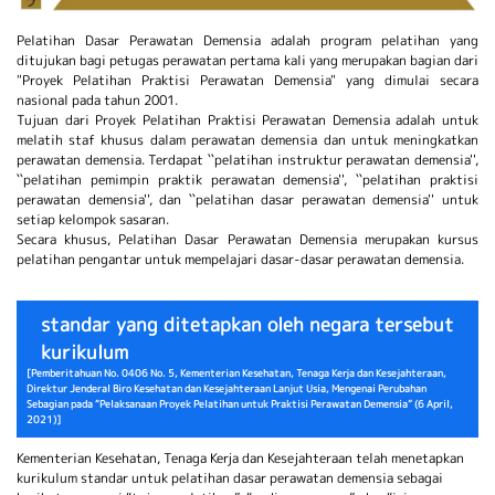
Pelatihan Dasar Perawatan Demensia adalah program pelatihan yang
ditujukan bagi petugas perawatan pertama kali yang merupakan bagian dari
"Proyek Pelatihan Praktisi Perawatan Demensia" yang dimulai secara
nasional pada tahun 2001.
Tujuan dari Proyek Pelatihan Praktisi Perawatan Demensia adalah untuk
melatih staf khusus dalam perawatan demensia dan untuk meningkatkan
perawatan demensia. Terdapat ``pelatihan instruktur perawatan demensia'',
``pelatihan pemimpin praktik perawatan demensia'', ``pelatihan praktisi
perawatan demensia'', dan ``pelatihan dasar perawatan demensia'' untuk
setiap kelompok sasaran.
Secara khusus, Pelatihan Dasar Perawatan Demensia merupakan kursus
pelatihan pengantar untuk mempelajari dasar-dasar perawatan demensia.
standar yang ditetapkan oleh negara tersebut
kurikulum
[Pemberitahuan No. 0406 No. 5, Kementerian Kesehatan, Tenaga Kerja dan Kesejahteraan,
Direktur Jenderal Biro Kesehatan dan Kesejahteraan Lanjut Usia, Mengenai Perubahan
Sebagian pada “Pelaksanaan Proyek Pelatihan untuk Praktisi Perawatan Demensia” (6 April,
2021)]
Kementerian Kesehatan, Tenaga Kerja dan Kesejahteraan telah menetapkan
kurikulum standar untuk pelatihan dasar perawatan demensia sebagai