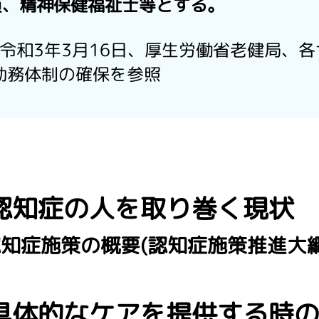
員、精神保健福祉士等とする。
934令和3年3月16日、厚生労働省老健局
勤務体制の確保を参照
認知症の人を取り巻く現状
認知症施策の概要
(認知症施策推進大綱
具体的なケアを提供する時