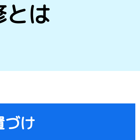
修とは
置づけ