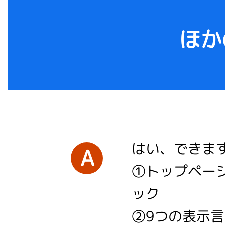
ほか
はい、できま
A
①トップペー
ック
②9つの表示