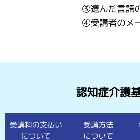
③選んだ言語の
④受講者のメ
認知症介護基
受講料の支払い
受講方法
について
について