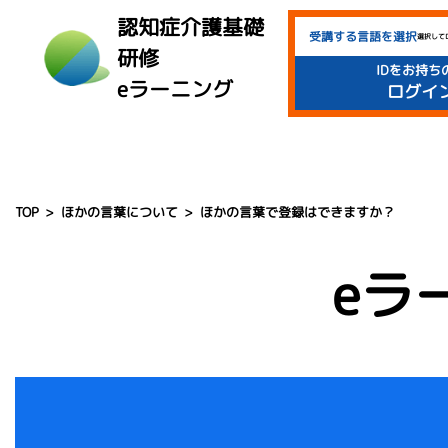
">
認知症介護基礎
受講する言語を選択
選択して
研修
IDをお持ち
eラーニング
ログイ
TOP
ほかの言葉について
ほかの言葉で登録はできますか？
eラ