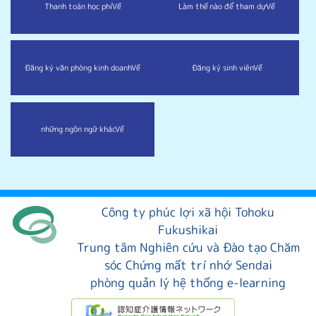
Thanh toán học phí
Về
Làm thế nào để tham dự
Về
Đăng ký văn phòng kinh doanh
Về
Đăng ký sinh viên
Về
những ngôn ngữ khác
Về
Công ty phúc lợi xã hội Tohoku
Fukushikai
Trung tâm Nghiên cứu và Đào tạo Chăm
sóc Chứng mất trí nhớ Sendai
phòng quản lý hệ thống e-learning