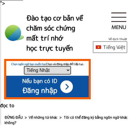
">
Đào tạo cơ bản về
chăm sóc chứng
mất trí nhớ
Về dịch thuật
học trực tuyến
Tiếng Việt
Chọn ngôn ngữ bạn muốn học
Chọn và đăng nhập để tiếp tục.
Nếu bạn có ID
Đăng nhập
đọc to
ĐỨNG ĐẦU
Về những từ khác
Tôi có thể đăng ký bằng ngôn ngữ khác
không?