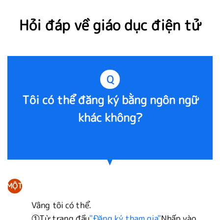
Hỏi đáp về giáo dục điện tử
Q
Tôi có thể đăng ký bằng ngôn ngữ
khác không?
MỘT
Vâng tôi có thể.
①Từ trang đầu
"Đăng ký tham gia"
Nhấp vào