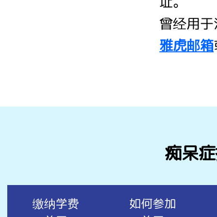
址。
曾经用于
雅虎邮箱
痴呆症
缴纳学费
如何参加