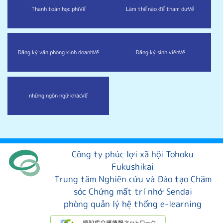
Thanh toán học phí
Về
Làm thế nào để tham dự
Về
Đăng ký văn phòng kinh doanh
Về
Đăng ký sinh viên
Về
những ngôn ngữ khác
Về
Công ty phúc lợi xã hội Tohoku
Fukushikai
Trung tâm Nghiên cứu và Đào tạo Chăm
sóc Chứng mất trí nhớ Sendai
phòng quản lý hệ thống e-learning