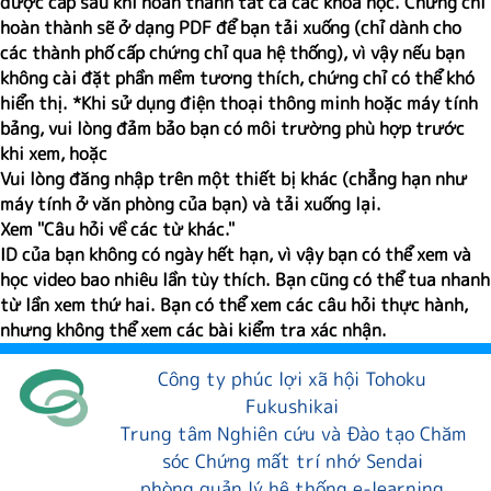
được cấp sau khi hoàn thành tất cả các khóa học. Chứng chỉ
hoàn thành sẽ ở dạng PDF để bạn tải xuống (chỉ dành cho
các thành phố cấp chứng chỉ qua hệ thống), vì vậy nếu bạn
không cài đặt phần mềm tương thích, chứng chỉ có thể khó
hiển thị. *Khi sử dụng điện thoại thông minh hoặc máy tính
bảng, vui lòng đảm bảo bạn có môi trường phù hợp trước
khi xem, hoặc
Vui lòng đăng nhập trên một thiết bị khác (chẳng hạn như
máy tính ở văn phòng của bạn) và tải xuống lại.
Xem "Câu hỏi về các từ khác."
ID của bạn không có ngày hết hạn, vì vậy bạn có thể xem và
học video bao nhiêu lần tùy thích. Bạn cũng có thể tua nhanh
từ lần xem thứ hai. Bạn có thể xem các câu hỏi thực hành,
nhưng không thể xem các bài kiểm tra xác nhận.
Công ty phúc lợi xã hội Tohoku
Fukushikai
Trung tâm Nghiên cứu và Đào tạo Chăm
sóc Chứng mất trí nhớ Sendai
phòng quản lý hệ thống e-learning