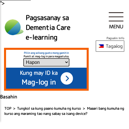
">
Pagsasanay sa
Dementia Care
e-learning
Pagsalin Info
Tagalog
Piliin ang wikang gusto mong gamitin
Pumili at mag-log in para magpatuloy.
Kung may ID ka
Mag-log in
Basahin
TOP
Tungkol sa kung paano kumuha ng kurso
Maaari bang kumuha ng
kurso ang maraming tao nang sabay sa isang device?