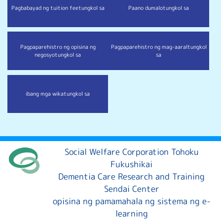
Pagbabayad ng tuition fee
tungkol sa
Paano dumalo
tungkol sa
Pagpaparehistro ng opisina ng
Pagpaparehistro ng mag-aaral
tungkol
negosyo
tungkol sa
sa
ibang mga wika
tungkol sa
Social Welfare Corporation Tohoku
Fukushikai
Dementia Care Research and Training
Sendai Center
opisina ng pamamahala ng sistema ng e-
learning