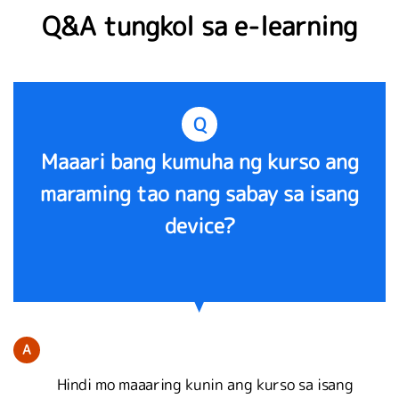
Q&A tungkol sa e-learning
Q
Maaari bang kumuha ng kurso ang
maraming tao nang sabay sa isang
device?
A
Hindi mo maaaring kunin ang kurso sa isang