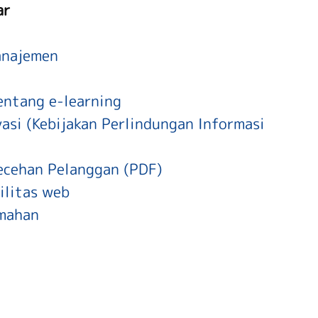
ar
anajemen
entang e-learning
vasi (Kebijakan Perlindungan Informasi
lecehan Pelanggan (PDF)
ilitas web
emahan