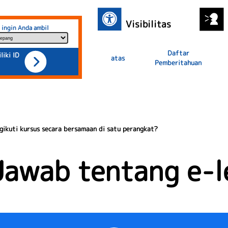
Visibilitas
g ingin Anda ambil
Daftar
liki ID
atas
Pemberitahuan
ikuti kursus secara bersamaan di satu perangkat?
Jawab tentang e-l