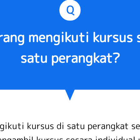
Q
rang mengikuti kursus 
satu perangkat?
gikuti kursus di satu perangkat s
ngambil kursus secara individual 