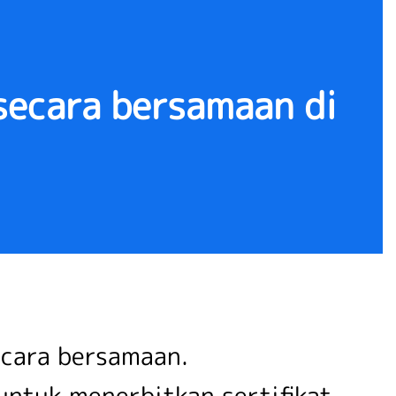
secara bersamaan di
ecara bersamaan.
untuk menerbitkan sertifikat