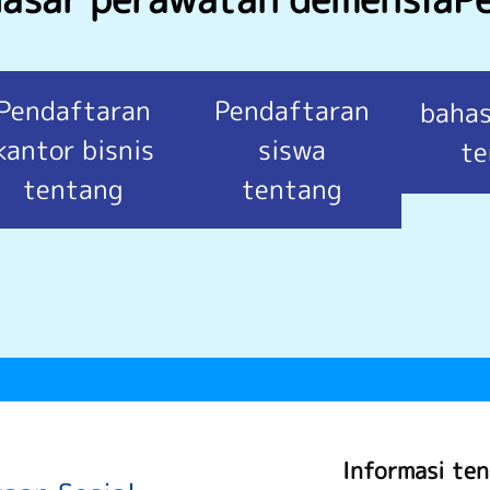
Pendaftaran
Pendaftaran
bahas
kantor bisnis
siswa
te
tentang
tentang
Informasi ten