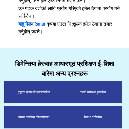
गर्नुहोस्, तिनीहरू एउटै निगम भए तापनि।
एक पटक दर्ताको लागि प्रयोग गरिएको इमेल ठेगाना प्रयोग गर्न
सकिँदैन।
याहू मेल
वा
Gmail
कृपया एउटा नि:शुल्क इमेल ठेगाना तयार
गर्नुहोस् जस्तै।
डिमेन्सिया हेरचाह आधारभूत प्रशिक्षण ई-शिक्षा
बारेमा अन्य प्रश्नहरू
ट्यूशन शुल्क को भुक्तानी
बारेमा
कसरी उपस्थित हुने
बारेमा
व्यापार कार्यालय को दर्ता
बारेमा
विद्यार्थी दर्ता
बारेमा