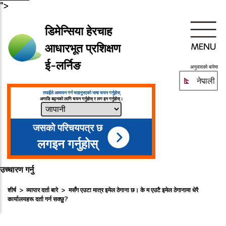
">
डिमेन्सिया हेरचाह
आधारभूत प्रशिक्षण
ई-लर्निङ
अनुवादको बारेमा
नेपाली
तपाईंले अध्ययन गर्न चाहनुभएको भाषा चयन गर्नुहोस्
अगाडि बढ्नको लागि चयन गर्नुहोस् र लग इन गर्नुहोस्।
जसको परिचयपत्र छ
लगइन गर्नुहोस्
उच्चारण गर्नु
शीर्ष
व्यापार दर्ता बारे
मसँग एउटा मात्र इमेल ठेगाना छ। के म एउटै इमेल ठेगानामा धेरै
कार्यालयहरू दर्ता गर्न सक्छु?