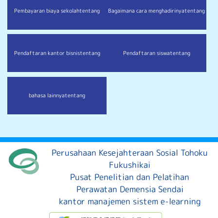
Pembayaran biaya sekolah
tentang
Bagaimana cara menghadirinya
tentang
Pendaftaran kantor bisnis
tentang
Pendaftaran siswa
tentang
bahasa lainnya
tentang
Perusahaan Kesejahteraan Sosial Tohoku
Fukushikai
Pusat Penelitian dan Pelatihan
Perawatan Demensia Sendai
kantor manajemen sistem e-learning