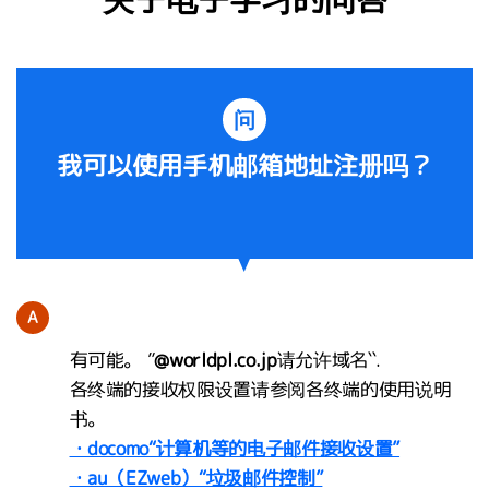
问
我可以使用手机邮箱地址注册吗？
A
有可能。 ”
@worldpl.co.jp
请允许域名``.
各终端的接收权限设置请参阅各终端的使用说明
书。
・docomo“计算机等的电子邮件接收设置”
・au（EZweb）“垃圾邮件控制”