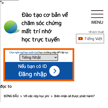
">
Đào tạo cơ bản về
chăm sóc chứng
mất trí nhớ
Về dịch thuật
học trực tuyến
Tiếng Việt
Chọn ngôn ngữ bạn muốn học
Chọn và đăng nhập để tiếp tục.
Nếu bạn có ID
Đăng nhập
đọc to
ĐỨNG ĐẦU
Về việc nộp học phí
Biên nhận sẽ được phát hành?