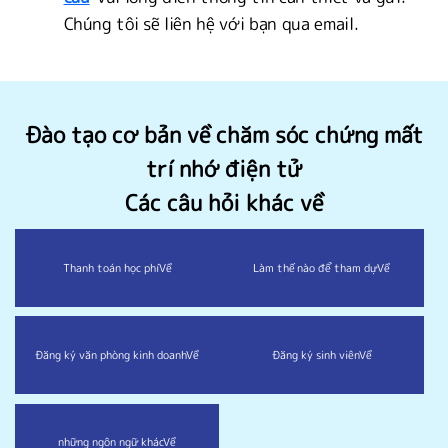
Chúng tôi sẽ liên hệ với bạn qua email.
Đào tạo cơ bản về chăm sóc chứng mất
trí nhớ điện tử
Các câu hỏi khác về
Thanh toán học phí
Về
Làm thế nào để tham dự
Về
Đăng ký văn phòng kinh doanh
Về
Đăng ký sinh viên
Về
những ngôn ngữ khác
Về