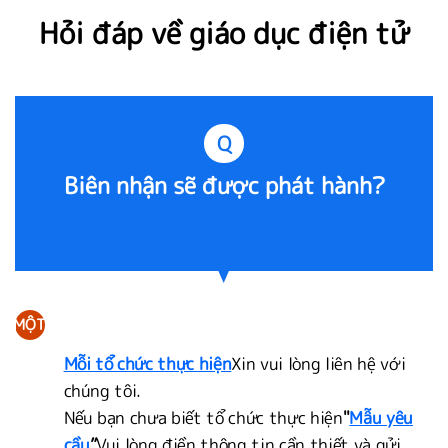
Hỏi đáp về giáo dục điện tử
Q
Biên nhận sẽ được phát hành?
MỘT
Mỗi tổ chức thực hiện
Xin vui lòng liên hệ với
chúng tôi.
Nếu bạn chưa biết tổ chức thực hiện
"
Mẫu yêu
cầu
”
Vui lòng điền thông tin cần thiết và gửi.