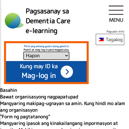
Pagsasanay sa
Dementia Care
e-learning
Pagsalin Info
Tagalog
Piliin ang wikang gusto mong gamitin
Pumili at mag-log in para magpatuloy.
Kung may ID ka
Mag-log in
Basahin
Bawat organisasyong nagpapatupad
Mangyaring makipag-ugnayan sa amin. Kung hindi mo alam
ang organisasyon
"
Form ng pagtatanong
”
Mangyaring ipasok ang kinakailangang impormasyon at