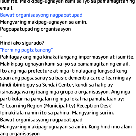
isumite. Makikipag-ugnayan kami sa iyo sa pamamagitan ng
email.
Bawat organisasyong nagpapatupad
Mangyaring makipag-ugnayan sa amin.
Pagpapatupad ng organisasyon
-
Hindi ako sigurado?
"
Form ng pagtatanong
”
Pakilagay ang mga kinakailangang impormasyon at isumite.
Makikipag-ugnayan kami sa iyo sa pamamagitan ng email.
Ito ang mga prefecture at mga itinalagang lungsod kung
saan ang pagsasanay sa basic dementia care e-learning ay
hindi ibinibigay sa Sendai Center, kundi sa halip ay
isinasagawa ng ibang mga grupo o organisasyon. Ang mga
partikular na pangalan ng mga lokal na pamahalaan ay:
"e-Learning Region (Municipality) Reception Desk"
Ipinakilala namin ito sa pahina. Mangyaring suriin.
Bawat organisasyong nagpapatupad
Mangyaring makipag-ugnayan sa amin. Kung hindi mo alam
ang organisasyon