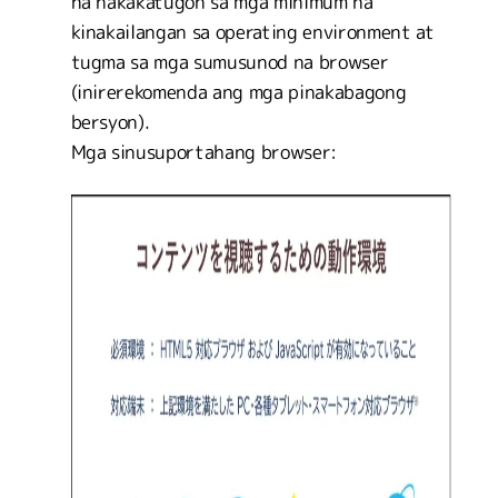
na nakakatugon sa mga minimum na
kinakailangan sa operating environment at
tugma sa mga sumusunod na browser
(inirerekomenda ang mga pinakabagong
bersyon).
Mga sinusuportahang browser: