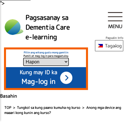
">
Pagsasanay sa
Dementia Care
e-learning
Pagsalin Info
Tagalog
Piliin ang wikang gusto mong gamitin
Pumili at mag-log in para magpatuloy.
Kung may ID ka
Mag-log in
Basahin
TOP
Tungkol sa kung paano kumuha ng kurso
Anong mga device ang
maaari kong kunin ang kurso?