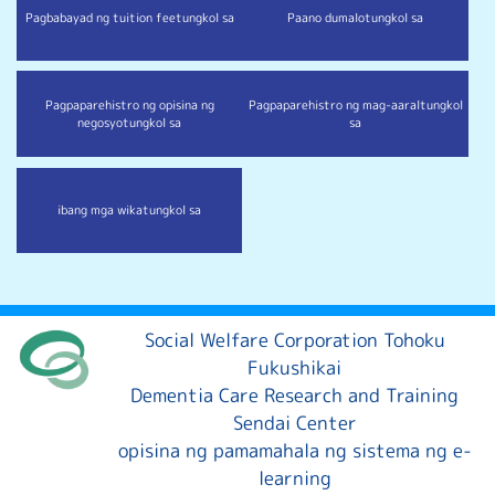
Pagbabayad ng tuition fee
tungkol sa
Paano dumalo
tungkol sa
Pagpaparehistro ng opisina ng
Pagpaparehistro ng mag-aaral
tungkol
negosyo
tungkol sa
sa
ibang mga wika
tungkol sa
Social Welfare Corporation Tohoku
Fukushikai
Dementia Care Research and Training
Sendai Center
opisina ng pamamahala ng sistema ng e-
learning