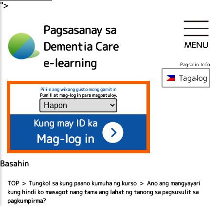
">
Pagsasanay sa
Dementia Care
e-learning
Pagsalin Info
Tagalog
Piliin ang wikang gusto mong gamitin
Pumili at mag-log in para magpatuloy.
Kung may ID ka
Mag-log in
Basahin
TOP
Tungkol sa kung paano kumuha ng kurso
Ano ang mangyayari
kung hindi ko masagot nang tama ang lahat ng tanong sa pagsusulit sa
pagkumpirma?