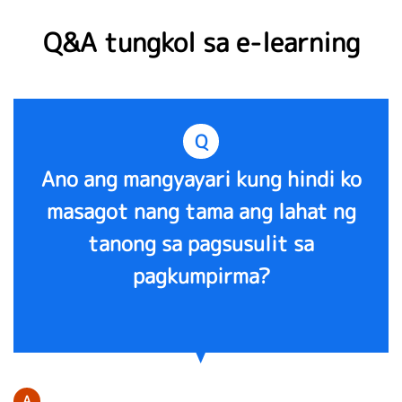
Q&A tungkol sa e-learning
Q
Ano ang mangyayari kung hindi ko
masagot nang tama ang lahat ng
tanong sa pagsusulit sa
pagkumpirma?
A