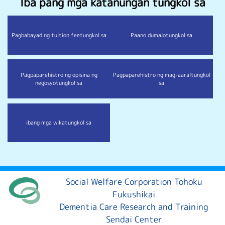
Iba pang mga katanungan tungkol sa
Pagbabayad ng tuition fee
tungkol sa
Paano dumalo
tungkol sa
Pagpaparehistro ng opisina ng
Pagpaparehistro ng mag-aaral
tungkol
negosyo
tungkol sa
sa
ibang mga wika
tungkol sa
Social Welfare Corporation Tohoku
Fukushikai
Dementia Care Research and Training
Sendai Center