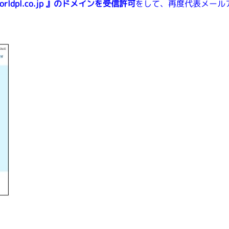
rldpl.co.jp
』のドメインを受信許可
をして、再度代表メール