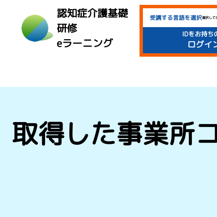
認知症介護基礎
受講する言語を選択
選択して
研修
IDをお持ち
eラーニング
ログイ
取得した事業所