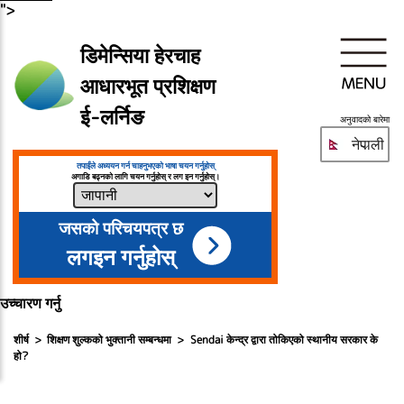
">
डिमेन्सिया हेरचाह
आधारभूत प्रशिक्षण
ई-लर्निङ
अनुवादको बारेमा
नेपाली
तपाईंले अध्ययन गर्न चाहनुभएको भाषा चयन गर्नुहोस्
अगाडि बढ्नको लागि चयन गर्नुहोस् र लग इन गर्नुहोस्।
जसको परिचयपत्र छ
लगइन गर्नुहोस्
उच्चारण गर्नु
शीर्ष
शिक्षण शुल्कको भुक्तानी सम्बन्धमा
Sendai केन्द्र द्वारा तोकिएको स्थानीय सरकार के
हो?