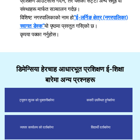
प्रशिक्षण आउटसोर्स गर्दैन, तर यसको सट्टा अन्य समूह वा
संस्थाहरू मार्फत सञ्चालन गर्दछ।
विशिष्ट नगरपालिकाको नाम हो
"ई-लर्निङ क्षेत्र (नगरपालिका)
स्वागत डेस्क"
यो पृष्ठमा प्रस्तुत गरिएको छ।
कृपया पक्का गर्नुहोस।
डिमेन्सिया हेरचाह आधारभूत प्रशिक्षण ई-शिक्षा
बारेमा अन्य प्रश्नहरू
ट्यूशन शुल्क को भुक्तानी
बारेमा
कसरी उपस्थित हुने
बारेमा
व्यापार कार्यालय को दर्ता
बारेमा
विद्यार्थी दर्ता
बारेमा