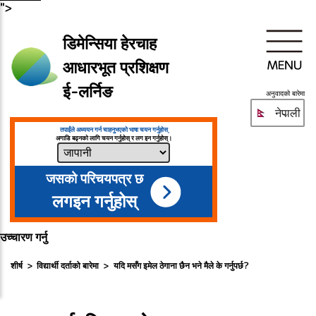
">
डिमेन्सिया हेरचाह
आधारभूत प्रशिक्षण
ई-लर्निङ
अनुवादको बारेमा
नेपाली
तपाईंले अध्ययन गर्न चाहनुभएको भाषा चयन गर्नुहोस्
अगाडि बढ्नको लागि चयन गर्नुहोस् र लग इन गर्नुहोस्।
जसको परिचयपत्र छ
लगइन गर्नुहोस्
उच्चारण गर्नु
शीर्ष
विद्यार्थी दर्ताको बारेमा
यदि मसँग इमेल ठेगाना छैन भने मैले के गर्नुपर्छ?