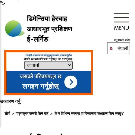
">
डिमेन्सिया हेरचाह
आधारभूत प्रशिक्षण
ई-लर्निङ
अनुवादको बारेमा
नेपाली
तपाईंले अध्ययन गर्न चाहनुभएको भाषा चयन गर्नुहोस्
अगाडि बढ्नको लागि चयन गर्नुहोस् र लग इन गर्नुहोस्।
जसको परिचयपत्र छ
लगइन गर्नुहोस्
उच्चारण गर्नु
शीर्ष
पाठ्यक्रम कसरी लिने बारे
के म विभिन्न समयमा वा दिनहरूमा कक्षाहरू लिन सक्छु?