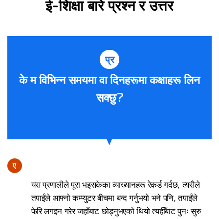
ई-शिक्षा बारे प्रश्न र उत्तर
प्र
के म विभिन्न समयमा वा दिनहरूमा कक्षाहरू लिन
सक्छु?
ए
यस प्रणालीले पूरा भइसकेका व्याख्यानहरू रेकर्ड गर्दछ, त्यसैले
तपाईंले आफ्नो कम्प्युटर बीचमा बन्द गर्नुभयो भने पनि, तपाईंले
फेरि लगइन गरेर जहाँबाट छोड्नुभएको थियो त्यहीँबाट पुनः सुरु