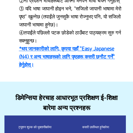
②नौ प्रदर्शन भाषाहरूबाट आफ्नो मनपर्ने भाषा चयन गर्नुहोस्
③ यदि भाषा जापानी होइन भने, "सजिलो जापानी भाषामा मेरो
पृष्ठ" खुल्नेछ (तपाईंले जुनसुकै भाषा रोज्नुभए पनि, यो सजिलो
जापानी भाषामा हुनेछ)।
④तपाईंले पछिल्लो पटक छोडेको ठाउँबाट पाठ्यक्रम सुरु गर्न
सक्नुहुन्छ।
*थप जानकारीको लागि, कृपया यहाँ "Easy Japanese
(N4) र अन्य भाषाहरूको लागि पृष्ठहरू कसरी छनौट गर्ने"
हेर्नुहोस्।
डिमेन्सिया हेरचाह आधारभूत प्रशिक्षण ई-शिक्षा
बारेमा अन्य प्रश्नहरू
ट्यूशन शुल्क को भुक्तानी
बारेमा
कसरी उपस्थित हुने
बारेमा