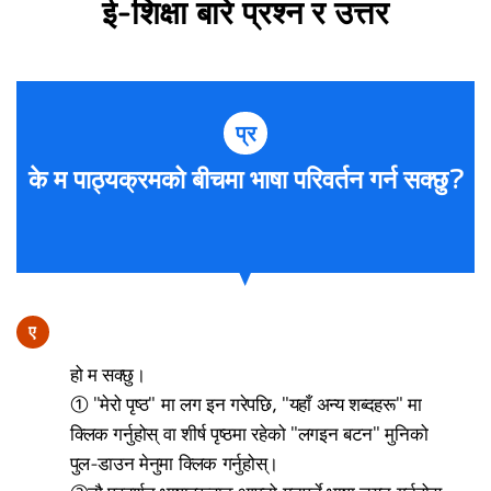
ई-शिक्षा बारे प्रश्न र उत्तर
प्र
के म पाठ्यक्रमको बीचमा भाषा परिवर्तन गर्न सक्छु?
ए
हो म सक्छु।
① "मेरो पृष्ठ" मा लग इन गरेपछि, "यहाँ अन्य शब्दहरू" मा
क्लिक गर्नुहोस् वा शीर्ष पृष्ठमा रहेको "लगइन बटन" मुनिको
पुल-डाउन मेनुमा क्लिक गर्नुहोस्।