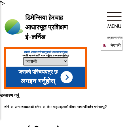
">
डिमेन्सिया हेरचाह
आधारभूत प्रशिक्षण
ई-लर्निङ
अनुवादको बारेमा
नेपाली
तपाईंले अध्ययन गर्न चाहनुभएको भाषा चयन गर्नुहोस्
अगाडि बढ्नको लागि चयन गर्नुहोस् र लग इन गर्नुहोस्।
जसको परिचयपत्र छ
लगइन गर्नुहोस्
उच्चारण गर्नु
शीर्ष
अन्य शब्दहरूको बारेमा
के म पाठ्यक्रमको बीचमा भाषा परिवर्तन गर्न सक्छु?