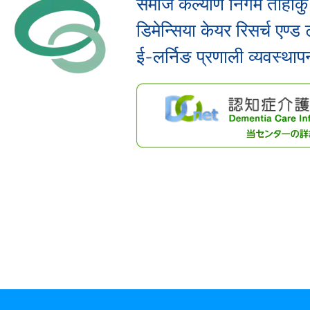
समाज कल्याण निगम तोहोकु
डिमेन्सिया केयर रिसर्च एण्ड 
ई-लर्निङ प्रणाली व्यवस्थाप