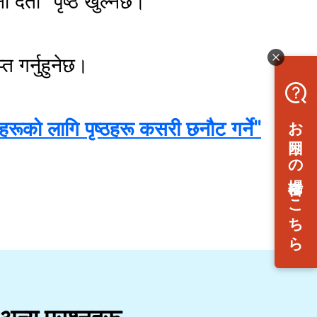
र्ता" पृष्ठ खुल्नेछ।
त गर्नुहुनेछ।
को लागि पृष्ठहरू कसरी छनौट गर्ने"