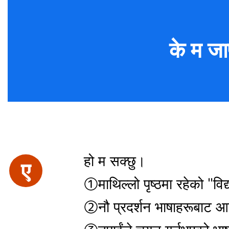
के म जाप
हो म सक्छु।
ए
①माथिल्लो पृष्ठमा रहेको "विद
②नौ प्रदर्शन भाषाहरूबाट आफ्