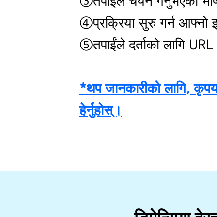
③तपाईंले चयन गर्नुभएको भाषा
④प्रक्रिया सुरु गर्न आफ्नो इमे
⑤तपाईंले दर्ताको लागि URL भ
*थप जानकारीको लागि, कृपया
हेर्नुहोस्।