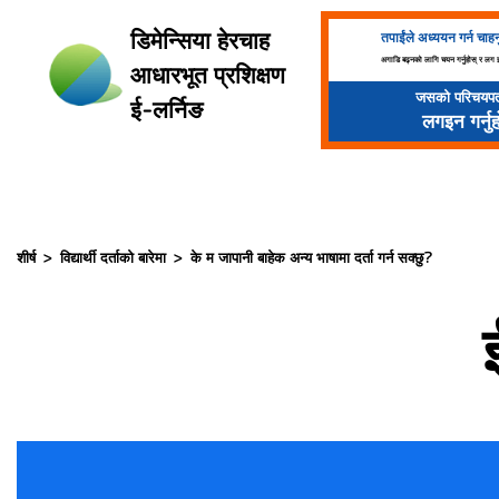
">
डिमेन्सिया हेरचाह
तपाईंले अध्ययन गर्न चाह
अगाडि बढ्नको लागि चयन गर्नुहोस् र लग इ
आधारभूत प्रशिक्षण
जसको परिचयपत
ई-लर्निङ
लगइन गर्नुह
शीर्ष
विद्यार्थी दर्ताको बारेमा
के म जापानी बाहेक अन्य भाषामा दर्ता गर्न सक्छु?