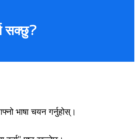
्न सक्छु?
आफ्नो भाषा चयन गर्नुहोस्।