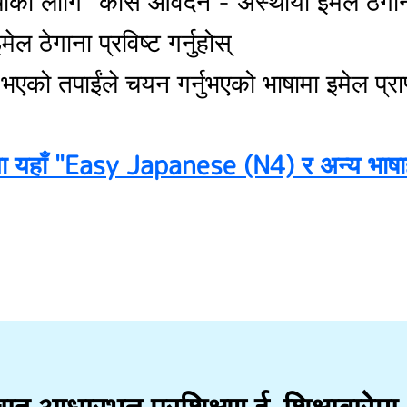
को लागि "कोर्स आवेदन - अस्थायी इमेल ठेगाना द
ल ठेगाना प्रविष्ट गर्नुहोस्
एको तपाईंले चयन गर्नुभएको भाषामा इमेल प्राप्
 यहाँ "Easy Japanese (N4) र अन्य भाषाहरू