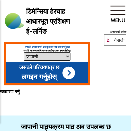
डिमेन्सिया हेरचाह
आधारभूत प्रशिक्षण
ई-लर्निङ
अनुवादको बारेमा
नेपाली
तपाईंले अध्ययन गर्न चाहनुभएको भाषा चयन गर्नुहोस्
अगाडि बढ्नको लागि चयन गर्नुहोस् र लग इन गर्नुहोस्।
जसको परिचयपत्र छ
लगइन गर्नुहोस्
उच्चारण गर्नु
जापानी पाठ्यक्रम पाठ अब उपलब्ध छ