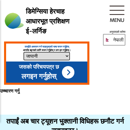
डिमेन्सिया हेरचाह
आधारभूत प्रशिक्षण
ई-लर्निङ
अनुवादको बारेमा
नेपाली
तपाईंले अध्ययन गर्न चाहनुभएको भाषा चयन गर्नुहोस्
अगाडि बढ्नको लागि चयन गर्नुहोस् र लग इन गर्नुहोस्।
जसको परिचयपत्र छ
लगइन गर्नुहोस्
उच्चारण गर्नु
तपाईं अब चार ट्यूशन भुक्तानी विधिहरू छनौट गर्न