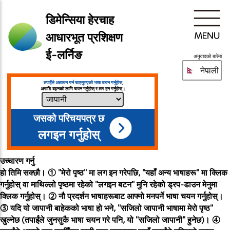
डिमेन्सिया हेरचाह
आधारभूत प्रशिक्षण
ई-लर्निङ
अनुवादको बारेमा
नेपाली
तपाईंले अध्ययन गर्न चाहनुभएको भाषा चयन गर्नुहोस्
अगाडि बढ्नको लागि चयन गर्नुहोस् र लग इन गर्नुहोस्।
जसको परिचयपत्र छ
लगइन गर्नुहोस्
उच्चारण गर्नु
हो तिमि सक्छौ। ① "मेरो पृष्ठ" मा लग इन गरेपछि, "यहाँ अन्य भाषाहरू" मा क्लिक
गर्नुहोस् वा माथिल्लो पृष्ठमा रहेको "लगइन बटन" मुनि रहेको ड्रप-डाउन मेनुमा
क्लिक गर्नुहोस्। ② नौ प्रदर्शन भाषाहरूबाट आफ्नो मनपर्ने भाषा चयन गर्नुहोस्।
③ यदि यो जापानी बाहेकको भाषा हो भने, "सजिलो जापानी भाषामा मेरो पृष्ठ"
खुल्नेछ (तपाईंले जुनसुकै भाषा चयन गरे पनि, यो "सजिलो जापानी" हुनेछ)। ④