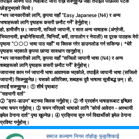
तपाईंले आफ्नो पाठ त्यहीँबाट जारी राख्न सक्नुहुन्छ जहाँ तपाईंले पछिल्लो पटक
छोड्नुभएको थियो।
*थप जानकारीको लागि, कृपया यहाँ "Easy Japanese (N4) र अन्य
भाषाहरूको लागि पृष्ठहरू कसरी छनौट गर्ने" हेर्नुहोस्।
हो, हामीसँग छ। जापानी, सजिलो जापानी, र सात अन्य भाषाहरू (अंग्रेजी,
भियतनामी, इन्डोनेसियाली, चिनियाँ, बर्मी, तागालोग र नेपाली) मा पूरक पाठहरू मेरो
पृष्ठमा "○○○ भाषा पाठ यहाँ" मा क्लिक गरेर डाउनलोड गर्न सकिन्छ। *धेरै
पृष्ठहरू भएकाले कृपया छाप्दा सावधान रहनुहोस्।
*थप जानकारीको लागि, कृपया यहाँ "सजिलो जापानी भाषा (N4) र अन्य
शब्दहरूको लागि पृष्ठहरू कसरी छनौट गर्ने" हेर्नुहोस्।
जापानमा काम गर्न जापानी भाषा आवश्यक भएकोले, तपाईंले जापानी भाषा (सजिलो
जापानी) सिक्नुहुनेछ। यसको अतिरिक्त, शब्दहरू दुवै भाषामा सूचीबद्ध छन्। हो,
तपाईं सक्नुहुन्छ। ① शीर्ष पृष्ठबाट
"सहभागी दर्ता"
② "ड्रप-डाउन" बटनमा क्लिक गर्नुहोस्। ② नौ प्रदर्शन भाषाहरूबाट इच्छित
भाषा चयन गर्नुहोस्। ③ चयन गरिएको भाषाको लागि "कोर्स आवेदन - अस्थायी
इमेल ठेगाना दर्ता" पृष्ठ खुल्नेछ। ④ प्रक्रिया सुरु गर्न विद्यार्थीको इमेल ठेगाना
प्रविष्ट गर्नुहोस्।
समाज कल्याण निगम तोहोकु फुकुशिकाई