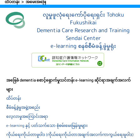
ထိပ်တန်း
အမေးအဖြေ
လူမှုဖူလုံရေးကော်ပိုရေးရှင်း Tohoku
Fukushikai
Dementia Care Research and Training
Sendai Center
e-learning စနစ်စီမံခန့်ခွဲမှုရုံး
အခြေခံ dementia စောင့်ရှောက်မှုသင်တန်း e-learning ဆိုင်ရာအချက်အလက်
များ
ထိပ်တန်း
စီမံခန့်ခွဲမှုအဖွဲ့အစည်း
လေ့လာမှုအကြောင်းအရာ
e-learning နှင့် ပတ်သက်သော စုံစမ်းမေးမြန်းမှုများ
ကိုယ်ရေးကိုယ်တာမူဝါဒ (ကိုယ်ရေးကိုယ်တာအချက်အလက်ကာကွယ်ရေးမူဝါဒ)