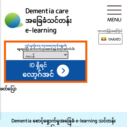
Dementia care
အခြေခံသင်တန်း
e-learning
ဘာသာပြန်အကြောင်
ဗမာစာ
သင်ယူလိုသော ဘာသာစကားကို ရွေးပါ။
ရွေးချယ်ပြီး ဆက်လက်လုပ်ဆောင်ရန် လော့ဂ်အင်ဝင်ပါ။
ID ရှိရင်
လော့ဂ်အင်
ဖတ်ပြော
Dementia စောင့်ရှောက်မှုအခြေခံ e-learning သင်တန်း