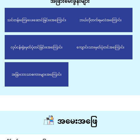
အခြားမေးခွန်းများ
သင်တန်းကြေးပေးဆောင်ခြင်း။
အကြောင်း
ဘယ်လိုတက်ရမလဲ
အကြောင်း
လုပ်ငန်းရုံးမှတ်ပုံတင်ခြင်း။
အကြောင်း
ကျောင်းသားမှတ်ပုံတင်
အကြောင်း
အခြားဘာသာစကားများ
အကြောင်း
အမေးအဖြေ