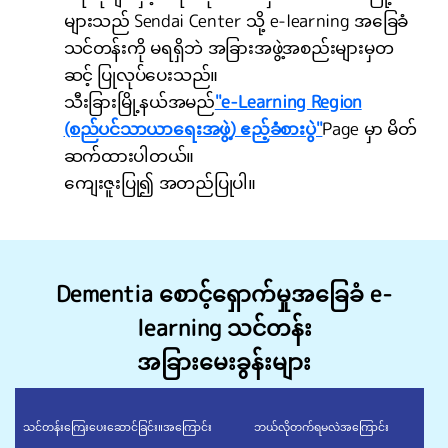
များသည် Sendai Center သို့ e-learning အခြေခံ
သင်တန်းကို မရရှိဘဲ အခြားအဖွဲ့အစည်းများမှတ
ဆင့် ပြုလုပ်ပေးသည်။
သီးခြားမြို့နယ်အမည်
"e-Learning Region
(စည်ပင်သာယာရေးအဖွဲ့) ဧည့်ခံစားပွဲ"
Page မှာ မိတ်
ဆက်ထားပါတယ်။
ကျေးဇူးပြု၍ အတည်ပြုပါ။
Dementia စောင့်ရှောက်မှုအခြေခံ e-
learning သင်တန်း
အခြားမေးခွန်းများ
သင်တန်းကြေးပေးဆောင်ခြင်း။
အကြောင်း
ဘယ်လိုတက်ရမလဲ
အကြောင်း