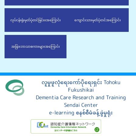
လုပ်ငန်းရုံးမှတ်ပုံတင်ခြင်း။
အကြောင်း
ကျောင်းသားမှတ်ပုံတင်
အကြောင်း
အခြားဘာသာစကားများ
အကြောင်း
လူမှုဖူလုံရေးကော်ပိုရေးရှင်း Tohoku
Fukushikai
Dementia Care Research and Training
Sendai Center
e-learning စနစ်စီမံခန့်ခွဲမှုရုံး