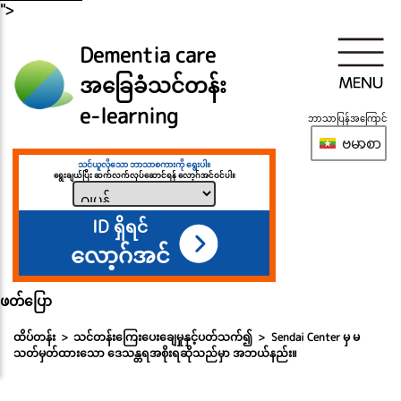
">
Dementia care
အခြေခံသင်တန်း
e-learning
ဘာသာပြန်အကြောင်
ဗမာစာ
သင်ယူလိုသော ဘာသာစကားကို ရွေးပါ။
ရွေးချယ်ပြီး ဆက်လက်လုပ်ဆောင်ရန် လော့ဂ်အင်ဝင်ပါ။
ID ရှိရင်
လော့ဂ်အင်
ဖတ်ပြော
ထိပ်တန်း
သင်တန်းကြေးပေးချေမှုနှင့်ပတ်သက်၍
Sendai Center မှ မ
သတ်မှတ်ထားသော ဒေသန္တရအစိုးရဆိုသည်မှာ အဘယ်နည်း။