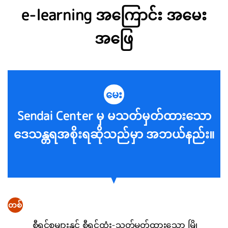
e-learning အကြောင်း အမေး
အဖြေ
မေး
Sendai Center မှ မသတ်မှတ်ထားသော
ဒေသန္တရအစိုးရဆိုသည်မှာ အဘယ်နည်း။
တစ်
စီရင်စုများနှင့် စီရင်ထုံး-သတ်မှတ်ထားသော မြို့