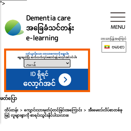
">
Dementia care
အခြေခံသင်တန်း
e-learning
ဘာသာပြန်အကြောင်
ဗမာစာ
သင်ယူလိုသော ဘာသာစကားကို ရွေးပါ။
ရွေးချယ်ပြီး ဆက်လက်လုပ်ဆောင်ရန် လော့ဂ်အင်ဝင်ပါ။
ID ရှိရင်
လော့ဂ်အင်
ဖတ်ပြော
ထိပ်တန်း
ကျောင်းသားမှတ်ပုံတင်ခြင်းအကြောင်း
အီးမေးလ်လိပ်စာတစ်ခု
ဖြင့် လူများစွာကို စာရင်းသွင်းနိုင်ပါသလား။