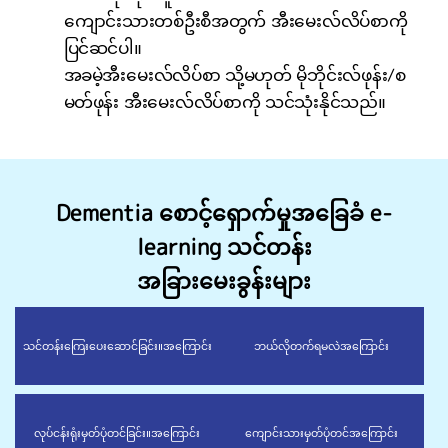
ကျောင်းသားတစ်ဦးစီအတွက် အီးမေးလ်လိပ်စာကို
ပြင်ဆင်ပါ။
အခမဲ့အီးမေးလ်လိပ်စာ သို့မဟုတ် မိုဘိုင်းလ်ဖုန်း/စ
မတ်ဖုန်း အီးမေးလ်လိပ်စာကို သင်သုံးနိုင်သည်။
Dementia စောင့်ရှောက်မှုအခြေခံ e-
learning သင်တန်း
အခြားမေးခွန်းများ
သင်တန်းကြေးပေးဆောင်ခြင်း။
အကြောင်း
ဘယ်လိုတက်ရမလဲ
အကြောင်း
လုပ်ငန်းရုံးမှတ်ပုံတင်ခြင်း။
အကြောင်း
ကျောင်းသားမှတ်ပုံတင်
အကြောင်း