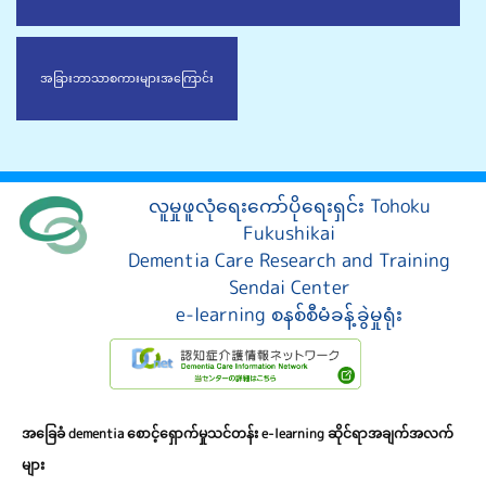
အခြားဘာသာစကားများ
အကြောင်း
လူမှုဖူလုံရေးကော်ပိုရေးရှင်း Tohoku
Fukushikai
Dementia Care Research and Training
Sendai Center
e-learning စနစ်စီမံခန့်ခွဲမှုရုံး
အခြေခံ dementia စောင့်ရှောက်မှုသင်တန်း e-learning ဆိုင်ရာအချက်အလက်
များ