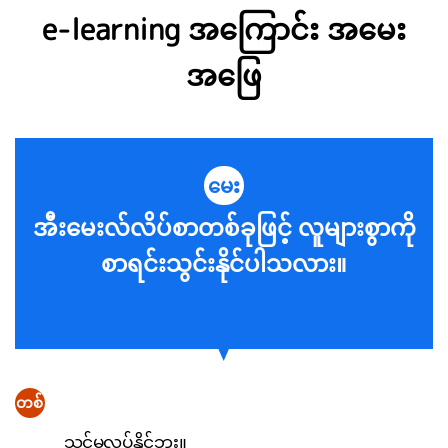
e-learning အကြောင်း အမေး
အဖြေ
မေး
အီးမေးလ်လိပ်စာတစ်ခုဖြင့် လူများစွာကို
စာရင်းသွင်းနိုင်ပါသလား။
တစ်
သင်မလုပ်နိုင်ဘူး။