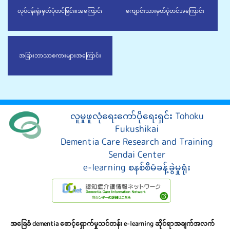
လုပ်ငန်းရုံးမှတ်ပုံတင်ခြင်း။
အကြောင်း
ကျောင်းသားမှတ်ပုံတင်
အကြောင်း
အခြားဘာသာစကားများ
အကြောင်း
လူမှုဖူလုံရေးကော်ပိုရေးရှင်း Tohoku
Fukushikai
Dementia Care Research and Training
Sendai Center
e-learning စနစ်စီမံခန့်ခွဲမှုရုံး
အခြေခံ dementia စောင့်ရှောက်မှုသင်တန်း e-learning ဆိုင်ရာအချက်အလက်