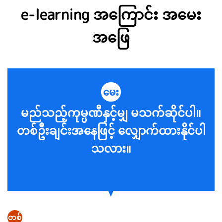
e-learning အကြောင်း အမေး
အဖြေ
မေး
မည်သည့်ကုမ္ပဏီနှင့်မျှ မသက်ဆိုင်ပါ။
တစ်ဦးချင်းအနေဖြင့် လျှောက်ထားနိုင်ပါ
သလား။
တစ်