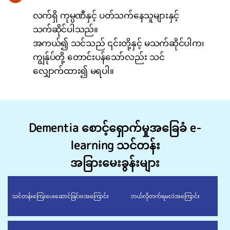
လက်ရှိ ကုမ္ပဏီနှင့် ပတ်သက်နေသူများနှင့်
သက်ဆိုင်ပါသည်။
အကယ်၍ သင်သည် ၎င်းတို့နှင့် မသက်ဆိုင်ပါက၊
ကျွန်ုပ်တို့ တောင်းပန်သော်လည်း သင်
လျှောက်ထား၍ မရပါ။
Dementia စောင့်ရှောက်မှုအခြေခံ e-
learning သင်တန်း
အခြားမေးခွန်းများ
သင်တန်းကြေးပေးဆောင်ခြင်း။
အကြောင်း
ဘယ်လိုတက်ရမလဲ
အကြောင်း