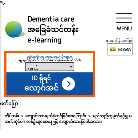
">
Dementia care
အခြေခံသင်တန်း
e-learning
ဘာသာပြန်အကြောင်
ဗမာစာ
သင်ယူလိုသော ဘာသာစကားကို ရွေးပါ။
ရွေးချယ်ပြီး ဆက်လက်လုပ်ဆောင်ရန် လော့ဂ်အင်ဝင်ပါ။
ID ရှိရင်
လော့ဂ်အင်
ဖတ်ပြော
ထိပ်တန်း
ကျောင်းသားမှတ်ပုံတင်ခြင်းအကြောင်း
မည်သည့်ကုမ္ပဏီနှင့်မျှ မ
သက်ဆိုင်ပါ။ တစ်ဦးချင်းအနေဖြင့် လျှောက်ထားနိုင်ပါသလား။