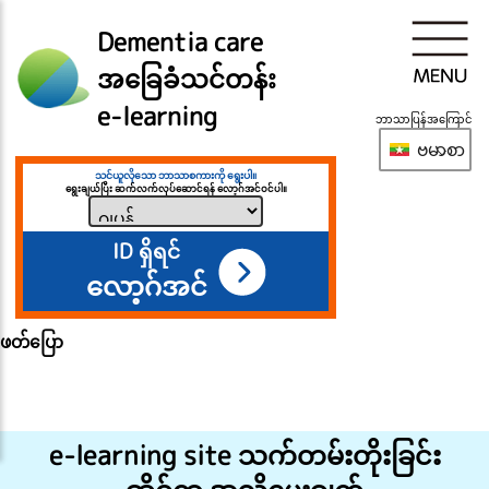
Dementia care
အခြေခံသင်တန်း
e-learning
ဘာသာပြန်အကြောင်
ဗမာစာ
သင်ယူလိုသော ဘာသာစကားကို ရွေးပါ။
ရွေးချယ်ပြီး ဆက်လက်လုပ်ဆောင်ရန် လော့ဂ်အင်ဝင်ပါ။
ID ရှိရင်
လော့ဂ်အင်
ဖတ်ပြော
e-learning site သက်တမ်းတိုးခြင်း