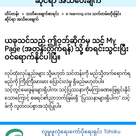
ဆိုင်ရာ အသိပေးချက်
ထိပ်တန်း
သတိပေးချက်စာရင်း
e-learning site သက်တမ်းတိုးခြင်း
ဆိုင်ရာ အသိပေးချက်
ယခုသင်သည် ဤဝဘ်ဆိုက်မှ သင့် My
Page (အတန်းတက်ရန်) သို့ စာရင်းသွင်းပြီး
ဝင်ရောက်နိုင်ပါပြီ။
လုပ်ထုံးလုပ်နည်းများ သို့မဟုတ် သင်တန်းကို မည်သို့တက်ရောက်ရ
မည်ကို ကြီးကြီးမားမား ပြောင်းလဲမှု ရှိမည်မဟုတ်ပါ။
သင့်တွင်မေးခွန်းများရှိပါက၊ သင့်ပြဿနာကိုမကြာခဏဖြေရှင်းနိုင်
သောကြောင့် စခရင်၏ညာဘက်ခြမ်းရှိ "ပြဿနာများရှိပါက" လင့်
ခ်ကို လွတ်လပ်စွာအသုံးပြုပါ။
လူမှုဖူလုံရေးကော်ပိုရေးရှင်း Tohoku