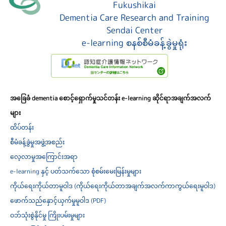
Fukushikai
Dementia Care Research and Training
Sendai Center
e-learning စနစ်စီမံခန့်ခွဲမှုရုံး
အခြေခံ dementia စောင့်ရှောက်မှုသင်တန်း e-learning ဆိုင်ရာအချက်အလက်
များ
ထိပ်တန်း
စီမံခန့်ခွဲမှုအဖွဲ့အစည်း
လေ့လာမှုအကြောင်းအရာ
e-learning နှင့် ပတ်သက်သော စုံစမ်းမေးမြန်းမှုများ
ကိုယ်ရေးကိုယ်တာမူဝါဒ (ကိုယ်ရေးကိုယ်တာအချက်အလက်ကာကွယ်ရေးမူဝါဒ)
ဖောက်သည်နှောင့်ယှက်မှုမူဝါဒ (PDF)
ဝဘ်သုံးစွဲနိုင်မှု ကြိုးပမ်းမှုများ