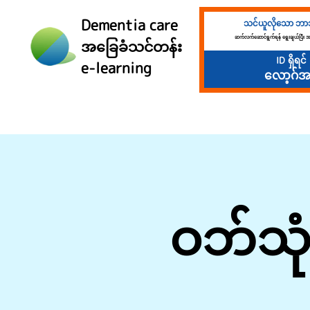
Dementia care
သင်ယူလိုသော ဘာသ
ဆက်လက်ဆောင်ရွက်ရန် ရွေးချယ်ပြီး အ
အခြေခံသင်တန်း
ID ရှိရင်
e-learning
လော့ဂ်အ
ဝဘ်သုံးစ