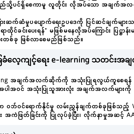
ည်သို့ပင်ရှိစေကာမူ လူတိုင်း လိုအပ်သော အချက်အလက်မျ
ဲခြားဆက်ဆံမှုပပျောက်ရေးဥပဒေကို ပြင်ဆင်ချက်များ
ထိုင်ခင်းပေးရန်" မဖြစ်မနေလိုအပ်ကြောင်း ပြဋ္ဌာန်းမည်
ရားတစ်ခု ဖြစ်လာစေမည်ဖြစ်သည်။
ြေခံလေ့ကျင့်ရေး e-learning သတင်းအချ
အချက်အလက်ဆိုက်ကို အသုံးပြုရလွယ်ကူစေရန် ရည်ရ
းများ အပါအဝင် အသုံးပြုသူအားလုံး အချက်အလက်များကို 
ငံတကာ ဝဘ်ဝင်ရောက်နိုင်မှု လမ်းညွှန်ချက်တစ်ခုဖ
ဲဖြတ်ခြင်းကို ပြုလုပ်ခဲ့ပြီး၊ လိုက်နာမှုအဆင့် AA 