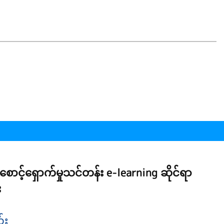
ောင့်ရှောက်မှုသင်တန်း e-learning ဆိုင်ရာ
း
်း