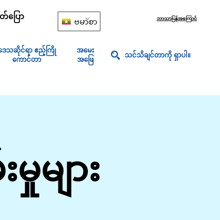
တ်ပြော
ဘာသာပြန်အကြောင်
ဗမာစာ
ဒေသဆိုင်ရာ ဧည့်ကြို
အမေး
သင်သိချင်တာကို ရှာပါ။
ကောင်တာ
အဖြေ
်းမှုများ