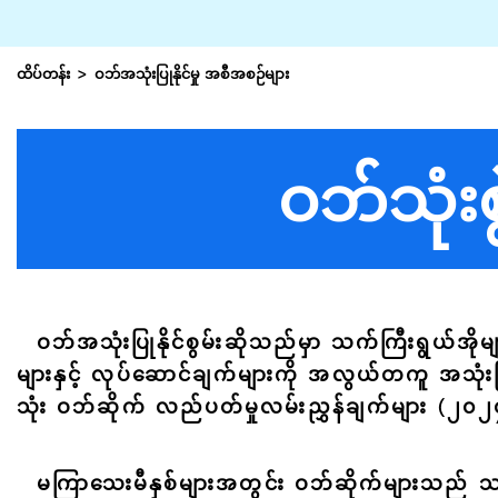
ထိပ်တန်း
ဝဘ်အသုံးပြုနိုင်မှု အစီအစဉ်များ
ဝဘ်သုံး
ဝဘ်အသုံးပြုနိုင်စွမ်းဆိုသည်မှာ သက်ကြီးရွယ်
များနှင့် လုပ်ဆောင်ချက်များကို အလွယ်တကူ အသုံး
သုံး ဝဘ်ဆိုက် လည်ပတ်မှုလမ်းညွှန်ချက်များ (၂၀၂၄
မကြာသေးမီနှစ်များအတွင်း ဝဘ်ဆိုက်များသည် 