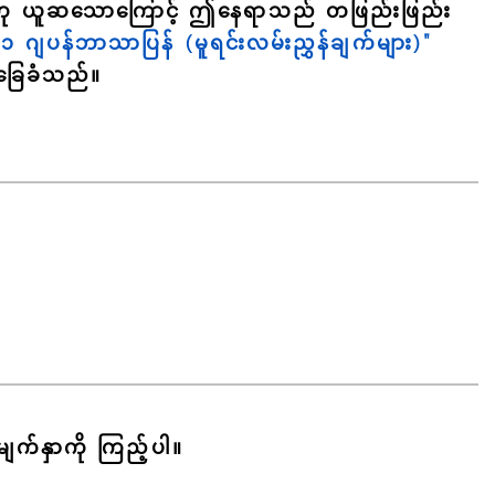
ိသည်ဟု ယူဆသောကြောင့် ဤနေရာသည် တဖြည်းဖြည်း
ဂျပန်ဘာသာပြန် (မူရင်းလမ်းညွှန်ချက်များ)"
ြေခံသည်။
က်နှာကို ကြည့်ပါ။