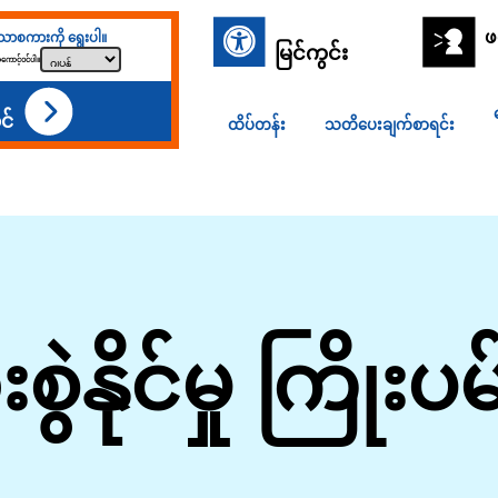
ဖ
ာစကားကို ရွေးပါ။
မြင်ကွင်း
ကောင့်ဝင်ပါ။
င်
ထိပ်တန်း
သတိပေးချက်စာရင်း
ွဲနိုင်မှု ကြိုးပမ