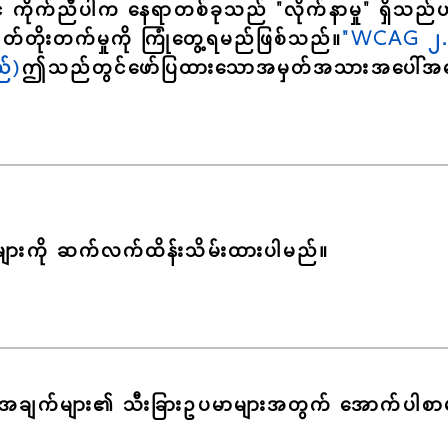
နှင့် ကိုက်ညီပါက နေရာတစ်ခုသည် "လိုက်နာမှု" ရှ
်တိုးတက်မှုကို ကြုံတွေ့ရမည်ဖြစ်သည်။
"WCAG ၂.၁ 
ည်)
ဤသည်တွင်ဖော်ပြထားသောအမှတ်အသားအပေါ်အခ
န်းများကို ဆက်လက်ထိန်းသိမ်းထားပါမည်။
ည့်အချက်များ၏ သီးခြားဥပမာများအတွက် အောက်ပါစာမျ