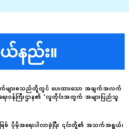
ဘယ်နည်း။
ဝဘ်ဆိုက်များစသည်တို့တွင် ပေးထားသော အချက်အလက်
ွယ်ရေးဝန်ကြီးဌာန၏ "လူတိုင်းအတွက် အများပြည်သူ
ပိုမိုအရေးပါလာခဲ့ပြီး ၎င်းတို့၏ အသက်အရွယ်၊