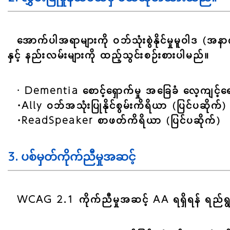
အောက်ပါအရာများကို ဝဘ်သုံးစွဲနိုင်မှုမူဝါဒ (အနာ
နှင့် နည်းလမ်းများကို ထည့်သွင်းစဉ်းစားပါမည်။
· Dementia စောင့်ရှောက်မှု အခြေခံ လေ့ကျင့်ရ
・Ally ဝဘ်အသုံးပြုနိုင်စွမ်းကိရိယာ (ပြင်ပဆိုက်)
・ReadSpeaker စာဖတ်ကိရိယာ (ပြင်ပဆိုက်)
3. ပစ်မှတ်ကိုက်ညီမှုအဆင့်
WCAG 2.1 ကိုက်ညီမှုအဆင့် AA ရရှိရန် ရည်