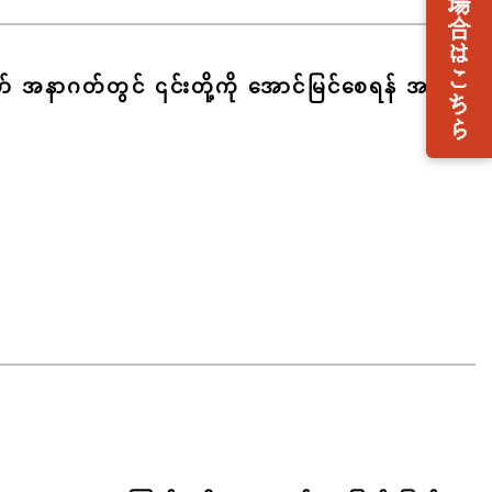
ာ် အနာဂတ်တွင် ၎င်းတို့ကို အောင်မြင်စေရန် အချိန်