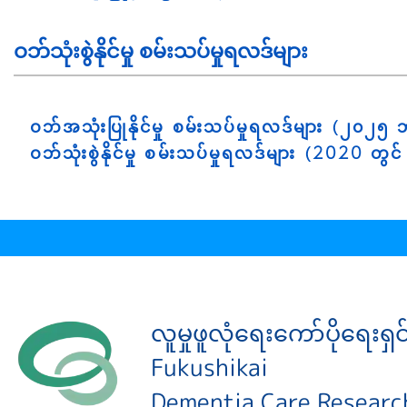
ဝဘ်သုံးစွဲနိုင်မှု စမ်းသပ်မှုရလဒ်များ
ဝဘ်အသုံးပြုနိုင်မှု စမ်းသပ်မှုရလဒ်များ (၂၀၂၅ 
ဝဘ်သုံးစွဲနိုင်မှု စမ်းသပ်မှုရလဒ်များ (2020 
လူမှုဖူလုံရေးကော်ပိုရေးရှ
Fukushikai
Dementia Care Researc