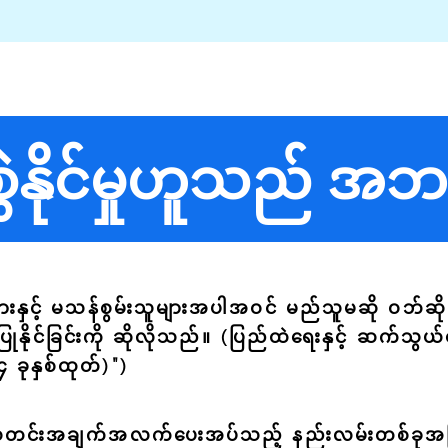
စွဲနိုင်မှုဟူသည် အ
အိုများနှင့် မသန်စွမ်းသူများအပါအဝင် မည်သူမဆို 
ပြုနိုင်ခြင်းကို ဆိုလိုသည်။ (ပြည်ထဲရေးနှင့် ဆက်သ
 ခုနှစ်ထုတ်)")
သတင်းအချက်အလက်ပေးအပ်သည့် နည်းလမ်းတစ်ခုအဖြစ် 