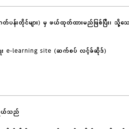
ဂတ်ပန်းတိုင်များ) မှ ဖယ်ထုတ်ထားမည်ဖြစ်ပြီး၊ သို့သေ
ေး e-learning site (ဆက်စပ် လင့်ခ်ဆိုဒ်)
ရွယ်သည်