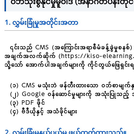
ဝဘ်သုံးစွဲနိုင်မှုမူဝါဒ (အနာဂတ်ပန်းတိုင
1. လွှမ်းခြုံမှုအတိုင်းအတာ
၎င်းသည် CMS (အကြောင်းအရာစီမံခန့်ခွဲမှုစန
အချက်အလက်ဆိုက် (https://kiso-elearning.jp/
သို့သော် အောက်ပါအချက်များကို ကိုင်တွယ်ဖြေရှ
(၁) CMS မသုံးဘဲ ဖန်တီးထားသော ဝဘ်စာမျက်နှ
(၂) Google ဝန်ဆောင်မှုများကို အသုံးပြုသည့
(၃) PDF ဖိုင်
(၄) ဗီဒီယိုနှင့် အသံဖိုင်များ
2. လွှမ်းခြုံမှုနယ်ပယ်မှ ဖယ်ထုတ်ထားသည်။