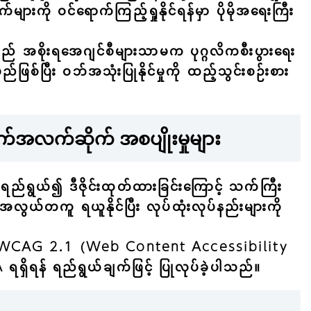
ားကို ဝင်ရောက်ကြည့်ရှုနိုင်ရန်မှာ ပိုမိုအရေးကြီး
သည် အစိုးရအေဂျင်စီများသာမက ပုဂ္ဂလိကစီးပွားရေး
ဖြစ်ပြီး ဝဘ်အသုံးပြုနိုင်မှုကို ထည့်သွင်းစဉ်းစား
က်အလက်ဆိုက် အစပျိုးမှုများ
ွယ်၍ ဒီဇိုင်းထုတ်ထားခြင်းကြောင့် သက်ကြီး
အလွယ်တကူ ရယူနိုင်ပြီး လုပ်ထုံးလုပ်နည်းများကို
ြစ်သည့် WCAG 2.1 (Web Content Accessibility
ရရှိရန် ရည်ရွယ်ချက်ဖြင့် ပြုလုပ်ခဲ့ပါသည်။