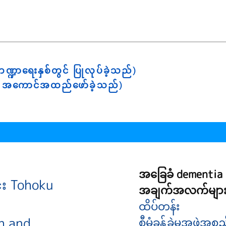
ဘဏ္ဍာရေးနှစ်တွင် ပြုလုပ်ခဲ့သည်)
တွင် အကောင်အထည်ဖော်ခဲ့သည်)
အခြေခံ dementia စ
င်း Tohoku
အချက်အလက်မျာ
ထိပ်တန်း
h and
စီမံခန့်ခွဲမှုအဖွဲ့အစည