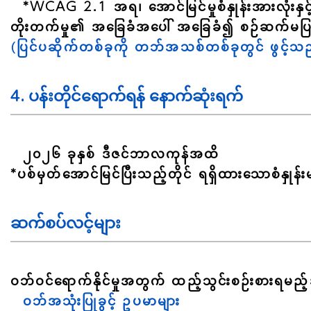
*WCAG 2.1 အရ၊ အောင်မြင်မှုစံနှုန်းအားလုံး
တိုးတက်မှု၏ အခြေခံအပေါ် အခြေခံ၍ စဉ်ဆက်မပြတ
(ပြင်ပဆိုက်တစ်ခုကို တဘ်အသစ်တစ်ခုတွင် ဖွင့်သ
4. ပန်းတိုင်ရောက်ရန် နောက်ဆုံးရက်
၂၀၂၆ ခုနှစ် ဒီဇင်ဘာလကုန်အထိ
*ပစ်မှတ်အောင်မြင်ပြီးသည့်တိုင် ရရှိထားသောစံနှု
ဆက်စပ်လင့်များ
ဝဘ်ဝင်ရောက်နိုင်မှုအတွက် ထည့်သွင်းစဉ်းစားရမ
ဝဘ်အသုံးပြုခွင့် ဥပမာများ