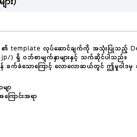
်များ)
စ်) ၏ template လုပ်ဆောင်ချက်ကို အသုံးပြုသည့
) ရှိ ဝဘ်စာမျက်နှာများနှင့် သက်ဆိုင်ပါသည်။
င်းရန် ခက်ခဲသောကြောင့် လောလောဆယ်တွင် ဤမူဝါဒမှ 
ာမျာ
် အကြောင်းအရာ