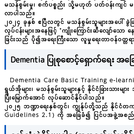
မသန်စွမ်းမှု၊ စက်ပစ္စည်း သို့မဟုတ် ပတ်ဝန်းကျင် မ
လာပါသည်။
၂၀၂၄ ခုနှစ် ဧပြီလတွင် မသန်စွမ်းသူများအပေါ် ခွ
လုပ်ငန်းများအနေဖြင့် "ကျိုးကြောင်းဆီလျော်သော နေရာ
ခြင်းသည် ပို၍အရေးကြီးသော လူမှုရေးတာဝန်ဝတ္တ
Dementia ပြုစုစောင့်ရှောက်ရေး အခ
Dementia Care Basic Training e-learning 
ရွယ်အိုများ၊ မသန်စွမ်းသူများနှင့် နိုင်ငံခြားသာ
ပြီးမြောက်အောင် လုပ်ဆောင်နိုင်ပါသည်။
၂၀၂၅ ဘဏ္ဍာရေးနှစ်တွင်၊ ကျွန်ုပ်တို့သည် နိုင်
Guidelines 2.1) ကို အခြေခံ၍ ပြင်ပအဖွဲ့အစည်း အက